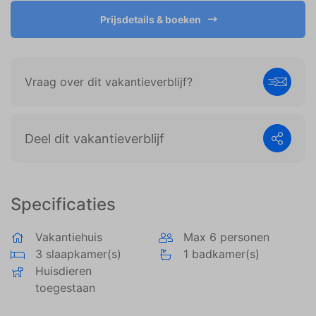
weergeven die zijn afgestemd op en relevant zijn
voor de individuele gebruiker. Deze advertenties
Prijsdetails & boeken
worden zo waardevoller voor uitgevers en externe
adverteerders.
Vraag over dit vakantieverblijf?
Deel dit vakantieverblijf
Specificaties
Vakantiehuis
Max 6 personen
3 slaapkamer(s)
1 badkamer(s)
Huisdieren
toegestaan