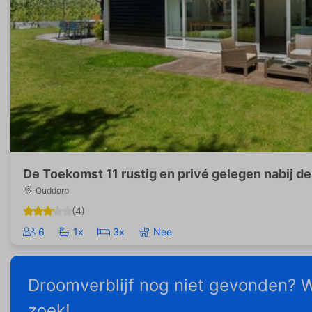
De Toekomst 11 rustig en privé gelegen nabij d
Ouddorp
(4)
6
1x
3x
Nee
Droomverblijf nog niet gevonden? W
zoek!