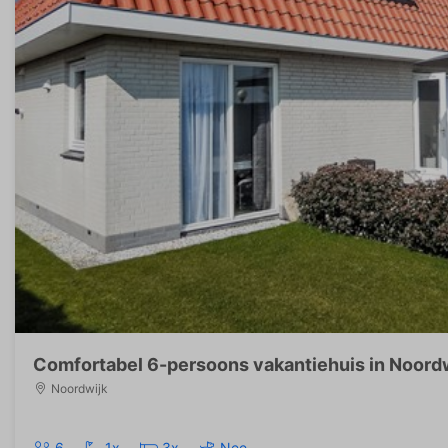
Comfortabel 6-persoons vakantiehuis in Noord
Noordwijk
6
1x
3x
Nee