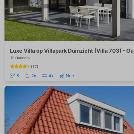
Luxe Villa op Villapark Duinzicht (Villa 703) - O
Ouddorp
(17)
8
2x
4x
Nee