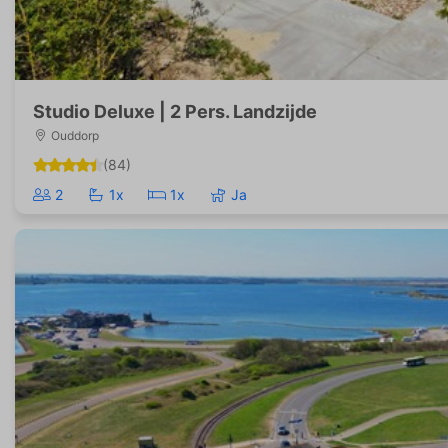
Studio Deluxe | 2 Pers. Landzijde
Ouddorp
(84)
2
1x
1x
Ja