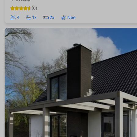
(6)
4
1x
2x
Nee