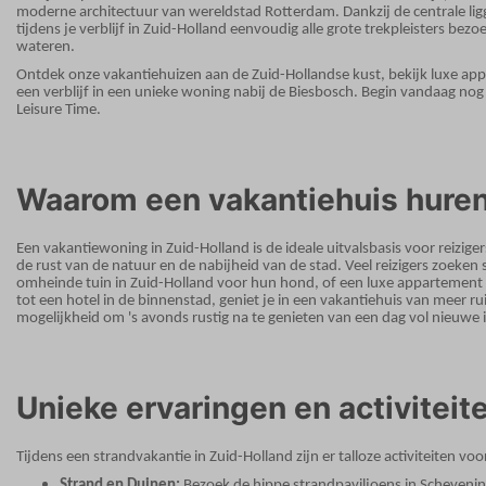
moderne architectuur van wereldstad Rotterdam. Dankzij de centrale lig
tijdens je verblijf in Zuid-Holland eenvoudig alle grote trekpleisters b
wateren.
Ontdek onze vakantiehuizen aan de Zuid-Hollandse kust, bekijk luxe ap
een verblijf in een unieke woning nabij de Biesbosch. Begin vandaag nog
Leisure Time.
Waarom een vakantiehuis huren
Een vakantiewoning in Zuid-Holland is de ideale uitvalsbasis voor reizige
de rust van de natuur en de nabijheid van de stad. Veel reizigers zoeken
omheinde tuin in Zuid-Holland voor hun hond, of een luxe appartement a
tot een hotel in de binnenstad, geniet je in een vakantiehuis van meer r
mogelijkheid om 's avonds rustig na te genieten van een dag vol nieuwe
Unieke ervaringen en activiteit
Tijdens een strandvakantie in Zuid-Holland zijn er talloze activiteiten voor 
Strand en Duinen:
Bezoek de hippe strandpaviljoens in Schevenin