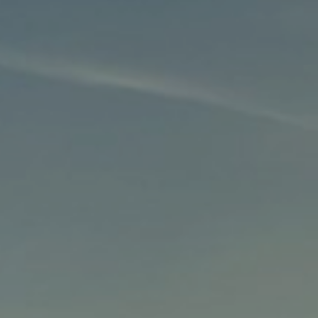
Noodzakelijke cookies helpen een website
bruikbaarder te maken, door basisfuncties als
paginanavigatie en toegang tot beveiligde
gedeelten van de website mogelijk te maken.
Zonder deze cookies kan de website niet naar
behoren werken.
Marketing:
Deze site gebruikt cookies en Google
technologieën om het siteverkeer te analyseren.
Het doel van marketingcookies is advertenties
weergeven die zijn afgestemd op en relevant zijn
voor de individuele gebruiker. Deze advertenties
worden zo waardevoller voor uitgevers en externe
adverteerders.