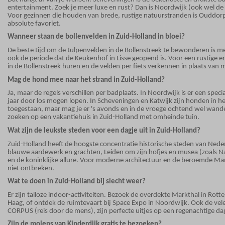
entertainment. Zoek je meer luxe en rust? Dan is Noordwijk (ook wel d
Voor gezinnen die houden van brede, rustige natuurstranden is Ouddorp
absolute favoriet.
Wanneer staan de bollenvelden in Zuid-Holland in bloei?
De beste tijd om de tulpenvelden in de Bollenstreek te bewonderen is mees
ook de periode dat de Keukenhof in Lisse geopend is. Voor een rustige er
in de Bollenstreek huren en de velden per fiets verkennen in plaats van 
Mag de hond mee naar het strand in Zuid-Holland?
Ja, maar de regels verschillen per badplaats. In Noordwijk is er een sp
jaar door los mogen lopen. In Scheveningen en Katwijk zijn honden in h
toegestaan, maar mag je er 's avonds en in de vroege ochtend wel wandele
zoeken op een vakantiehuis in Zuid-Holland met omheinde tuin.
Wat zijn de leukste steden voor een dagje uit in Zuid-Holland?
Zuid-Holland heeft de hoogste concentratie historische steden van Nede
blauwe aardewerk en grachten, Leiden om zijn hofjes en musea (zoals N
en de koninklijke allure. Voor moderne architectuur en de beroemde M
niet ontbreken.
Wat te doen in Zuid-Holland bij slecht weer?
Er zijn talloze indoor-activiteiten. Bezoek de overdekte Markthal in Ro
Haag, of ontdek de ruimtevaart bij Space Expo in Noordwijk. Ook de vel
CORPUS (reis door de mens), zijn perfecte uitjes op een regenachtige da
Zijn de molens van Kinderdijk gratis te bezoeken?