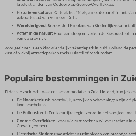
brede stranden van Ouddorp op Goeree-Overflakkee.
Historie en Cultuur:
Ontdek het "Meisje met de parel" in het Mau
geboortestad van Vermeer: Delft.
Werelderfgoed:
Bezoek de 19 molens van Kinderdijk voor het ult
Actief in de natuur:
Huur een sloep en verken de Biesbosch of ma
van de provincie.
Voor gezinnen is een kindvriendelijk vakantiepark in Zuid-Holland de per
kust of vlakbij attractieparken zoals Duinrell of Madurodam.
Populaire bestemmingen in Zui
Tijdens je zoektocht naar een accommodatie in Zuid-Holland, kun je kiezen
De Noordzeekust:
Noordwijk, Katwijk en Scheveningen zijn dé pl
luxe beachclubs.
De Bollenstreek:
Een kleurrijke regio, vooral in het voorjaar, met
Goeree-Overflakkee:
Voor wie rust zoekt en wil overnachten in e
Grevelingenmeer.
Historische Steden:
Maastricht en Delft bieden een prachtige sett