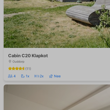
Cabin C20 Klapkot
Ouddorp
(11)
4
1x
2x
Nee