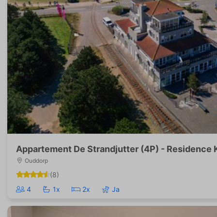
Appartement De Strandjutter (4P) - Residence
Ouddorp
(8)
4
1x
2x
Ja