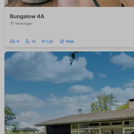
Bungalow 4A
Herkingen
4
1x
2x
Nee