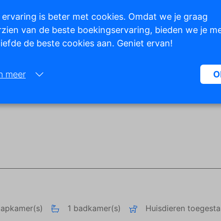
 ervaring is beter met cookies. Omdat we je graag
zien van de beste boekingservaring, bieden we je m
 liefde de beste cookies aan. Geniet ervan!
Toon alle foto's
n meer
O
Noodzakelijk:
Noodzakelijke cookies helpen een website bruikbaarder te maken, d
basisfuncties als paginanavigatie en toegang tot beveiligde gedeelte
de website mogelijk te maken. Zonder deze cookies kan de website n
naar behoren werken.
Marketing:
Deze site gebruikt cookies en Google technologieën om het siteverke
analyseren. Het doel van marketingcookies is advertenties weergeve
zijn afgestemd op en relevant zijn voor de individuele gebruiker. Dez
aapkamer(s)
1 badkamer(s)
Huisdieren toegest
advertenties worden zo waardevoller voor uitgevers en externe