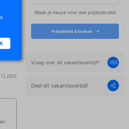
Maak je keuze voor een prijsindicatie
et
Prijsdetails & boeken
K
Vraag over dit vakantieverblijf?
oor
n van
2372
iet
Deel dit vakantieverblijf
er te
n die
e
aan