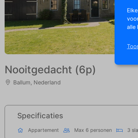
Elke
voor
alle
Too
Nooitgedacht (6p)
Ballum, Nederland
Specificaties
Appartement
Max 6 personen
3 sl