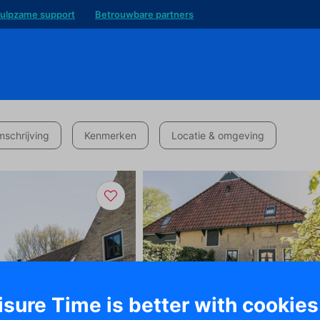
ulpzame support
Betrouwbare partners
schrijving
Kenmerken
Locatie & omgeving
isure Time is better with cookies