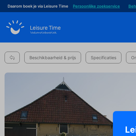
Daarom boek je via Leisure Time
Persoonlijke zoekservice
Beh
Beschikbaarheid & prijs
Specificaties
Om
Le