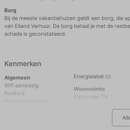
Borg
Bij de meeste vakantiehuizen geldt een borg, die a
van Eiland Verhuur. De borg betaal je met de restb
schade is geconstateerd.
Kenmerken
Energielabel
(C)
Algemeen
Wifi aanwezig
Woonruimte
Rookvrij
Flatscreen TV
Hond toegestaan
All