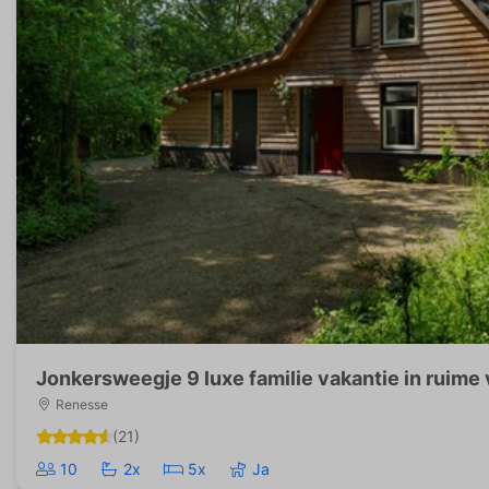
Jonkersweegje 9 luxe familie vakantie in ruime v
Renesse
(21)
10
2x
5x
Ja