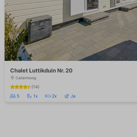
Chalet Luttikduin Nr. 20
Callantsoog
(14)
5
1x
2x
Ja