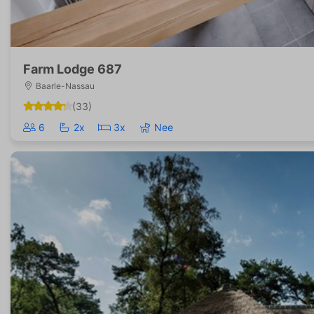
Farm Lodge 687
Baarle-Nassau
(33)
6
2x
3x
Nee