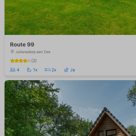
Route 99
Julianadorp aan Zee
(2)
4
1x
2x
Ja