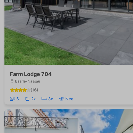
Farm Lodge 704
Baarle-Nassau
(16)
6
2x
3x
Nee