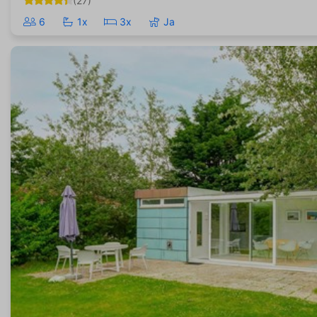
(27)
6
1x
3x
Ja