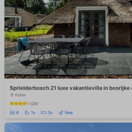
Sprielderbosch 21 luxe vakantievilla in bosrijke
Putten
(26)
6
1x
3x
Nee