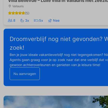
Villa Bellevue – Luxe villa in Vallauris met zeezi
Vallauris
(5)
8
3x
5x
Nee
Droomverblijf nog niet gevonden? W
zoek!
Ben je jouw ideale vakantieverblijf nog niet tegengekomen? N
Agents gaan graag voor je op zoek naar dat ene verblijf dat vo
gewoon achteroverleunen en genieten van je leisure time!
Nu aanvragen