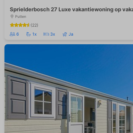
Sprielderbosch 27 Luxe vakantiewoning op vak
Putten
(22)
6
1x
3x
Ja