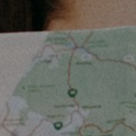
Noodzakelijke cookies helpen een website
bruikbaarder te maken, door basisfuncties als
paginanavigatie en toegang tot beveiligde
gedeelten van de website mogelijk te maken.
Zonder deze cookies kan de website niet naar
behoren werken.
Marketing:
Deze site gebruikt cookies en Google
technologieën om het siteverkeer te analyseren.
Het doel van marketingcookies is advertenties
weergeven die zijn afgestemd op en relevant zijn
voor de individuele gebruiker. Deze advertenties
worden zo waardevoller voor uitgevers en externe
adverteerders.