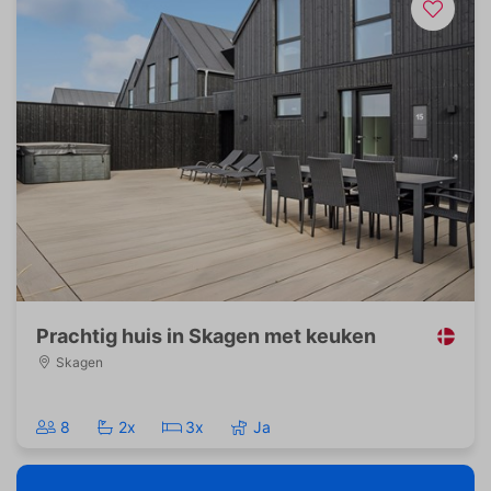
Prachtig huis in Skagen met keuken
Skagen
8
2x
3x
Ja