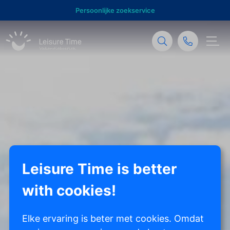
Persoonlijke zoekservice
Leisure Time is better
with cookies!
Elke ervaring is beter met cookies. Omdat