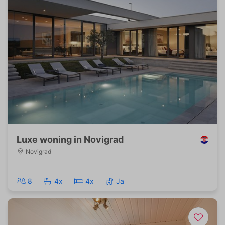
Luxe woning in Novigrad
Novigrad
8
4x
4x
Ja