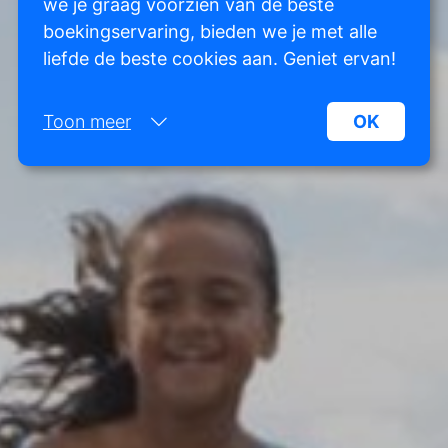
we je graag voorzien van de beste
boekingservaring, bieden we je met alle
liefde de beste cookies aan. Geniet ervan!
Toon meer
OK
Noodzakelijk:
Noodzakelijke cookies helpen een website
bruikbaarder te maken, door basisfuncties als
paginanavigatie en toegang tot beveiligde
gedeelten van de website mogelijk te maken.
Zonder deze cookies kan de website niet naar
behoren werken.
Marketing:
Deze site gebruikt cookies en Google
technologieën om het siteverkeer te analyseren.
Het doel van marketingcookies is advertenties