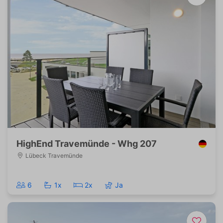
HighEnd Travemünde - Whg 207
Lübeck Travemünde
6
1x
2x
Ja