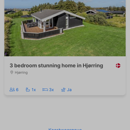
3 bedroom stunning home in Hjørring
Hjørring
6
1x
3x
Ja