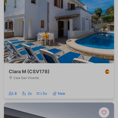
Clara M (CSV178)
Cala San Vicente
8
2x
5x
Nee