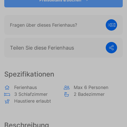
es, Anzeigen anzuzeigen, die auf den individuellen
Benutzer zugeschnitten und relevant sind. Diese
Anzeigen werden für Verleger und externe
Werbetreibende wertvoller.
Fragen über dieses Ferienhaus?
Teilen Sie diese Ferienhaus
Spezifikationen
Ferienhaus
Max 6 Personen
3 Schlafzimmer
2 Badezimmer
Haustiere erlaubt
Beschreibung