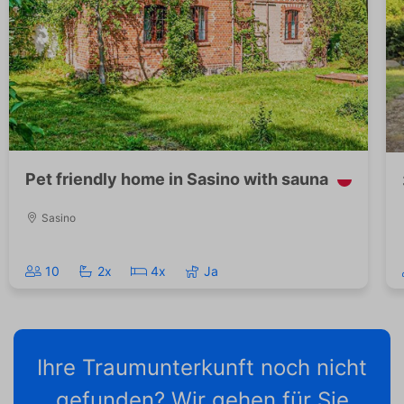
Pet friendly home in Sasino with sauna
Sasino
10
2x
4x
Ja
Ihre Traumunterkunft noch nicht
gefunden? Wir gehen für Sie