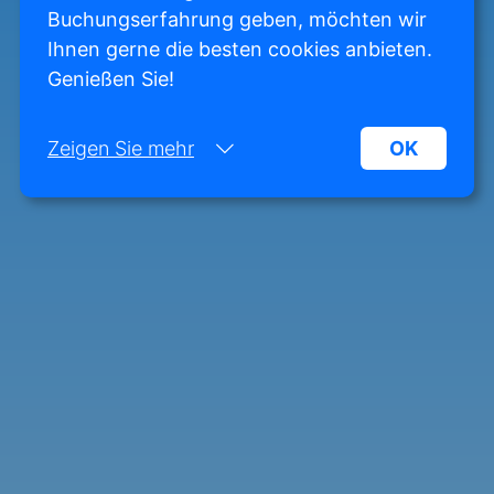
Buchungserfahrung geben, möchten wir
Ihnen gerne die besten cookies anbieten.
Genießen Sie!
Zeigen Sie mehr
OK
Notwendig:
Notwendige Cookies helfen dabei, eine Website
funktionsfähiger zu machen, indem sie
grundlegende Funktionen wie die Seitennavigation
und den Zugriff auf geschützte Bereiche der
Website ermöglichen. Ohne diese Cookies kann
die Website nicht ordnungsgemäß funktionieren.
Marketing:
Diese Website verwendet Cookies und Google-
Technologien, um den Website-Traffic zu
analysieren. Das Ziel von Marketing-Cookies ist