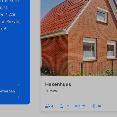
nterkunft
icht
en? Wir
ür Sie auf
he!
Hexenhuus
Hage
bewerben
4
1x
2x
Ja