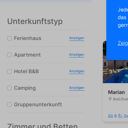
Jede
das
Unterkunftstyp
gern
Kar
Ferienhaus
Anzeigen
Zeig
Apartment
Anzeigen
Hotel B&B
Anzeigen
Camping
Anzeigen
Marian
Brač/Sut
Gruppenunterkunft
6
2
Zimmer und Betten