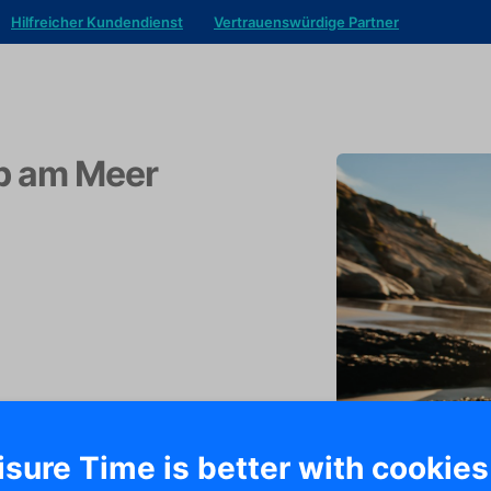
Hilfreicher Kundendienst
Vertrauenswürdige Partner
b am Meer
isure Time is better with cookies