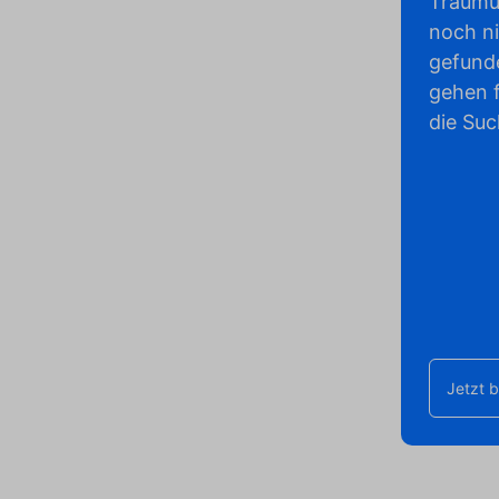
Traumu
noch n
gefund
gehen f
die Suc
Jetzt 