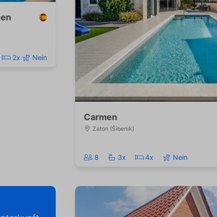
sen
x
2x
Nein
Carmen
Zaton (Šibenik)
8
3x
4x
Nein