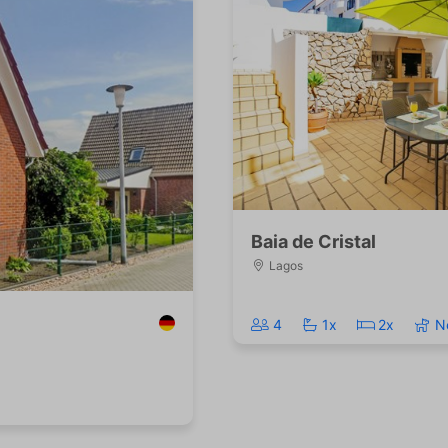
Baia de Cristal
Lagos
4
1x
2x
N