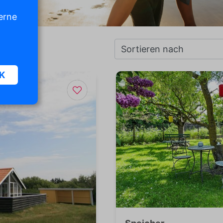
erne
K
n und
diese
,
en