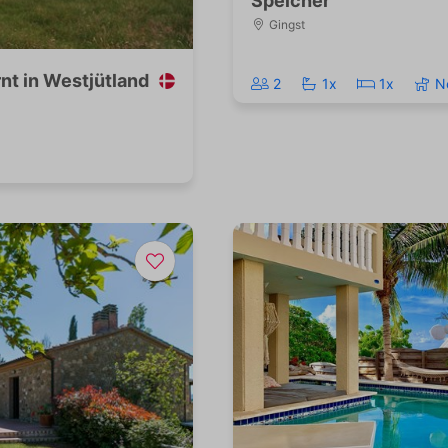
Speicher
Gingst
nt in Westjütland
2
1x
1x
N