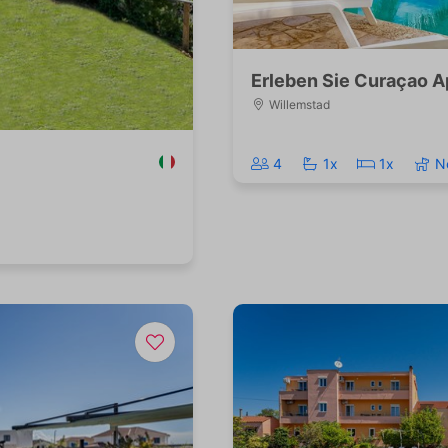
Erleben Sie Curaçao A
Willemstad
4
1x
1x
N