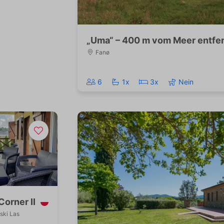
Werbetreibende wertvoller.
„Uma“ – 400 m vom Meer entfer
Fanø
6
1x
3x
Nein
Corner II
ski Las