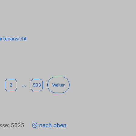
rtenansicht
...
2
503
Weiter
isse: 5525
nach oben