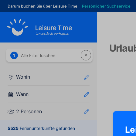
Darum buchen Sie über Leisure Time
Persönlicher Suchservice
Urlau
1
Alle Filter löschen
Wohin
Wann
2 Personen
Le
5525
Ferienunterkünfte gefunden