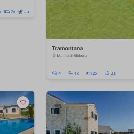
x
2x
Ja
Tramontana
Marina di Bibbona
4
1x
2x
Ja