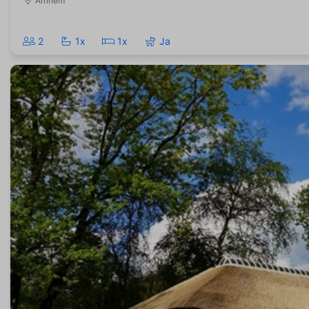
Arnhem
2
1x
1x
Ja