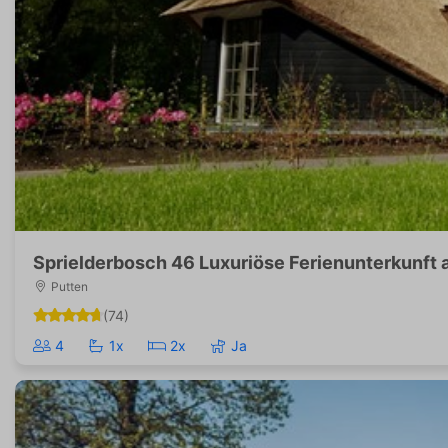
Sprielderbosch 46 Luxuriöse Ferienunterkunft 
Putten
(74)
4
1x
2x
Ja