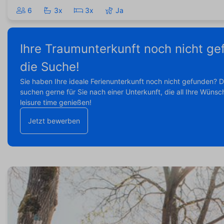
6
3x
3x
Ja
Ihre Traumunterkunft noch nicht ge
die Suche!
Sie haben Ihre ideale Ferienunterkunft noch nicht gefunden? 
suchen gerne für Sie nach einer Unterkunft, die all Ihre Wünsc
leisure time genießen!
Jetzt bewerben