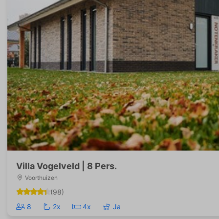
Villa Vogelveld | 8 Pers.
Voorthuizen
(98)
8
2x
4x
Ja