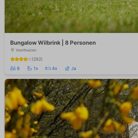
Bungalow Wilbrink | 8 Personen
Voorthuizen
(292)
8
1x
4x
Ja