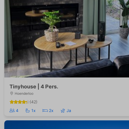
Tinyhouse | 4 Pers.
Hoenderloo
(42)
4
1x
2x
Ja