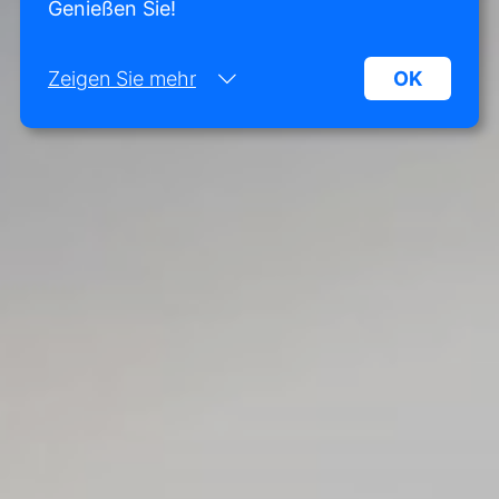
Genießen Sie!
Zeigen Sie mehr
OK
Notwendig:
Notwendige Cookies helfen dabei, eine Website
funktionsfähiger zu machen, indem sie
grundlegende Funktionen wie die Seitennavigation
und den Zugriff auf geschützte Bereiche der
Website ermöglichen. Ohne diese Cookies kann
die Website nicht ordnungsgemäß funktionieren.
Marketing:
Diese Website verwendet Cookies und Google-
Technologien, um den Website-Traffic zu
analysieren. Das Ziel von Marketing-Cookies ist
es, Anzeigen anzuzeigen, die auf den individuellen
Benutzer zugeschnitten und relevant sind. Diese
Anzeigen werden für Verleger und externe