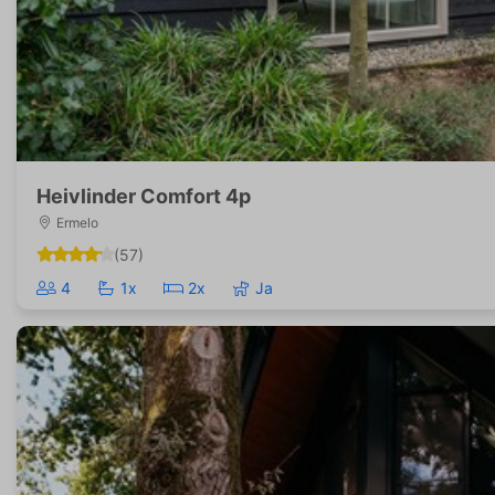
Heivlinder Comfort 4p
Ermelo
(57)
4
1x
2x
Ja