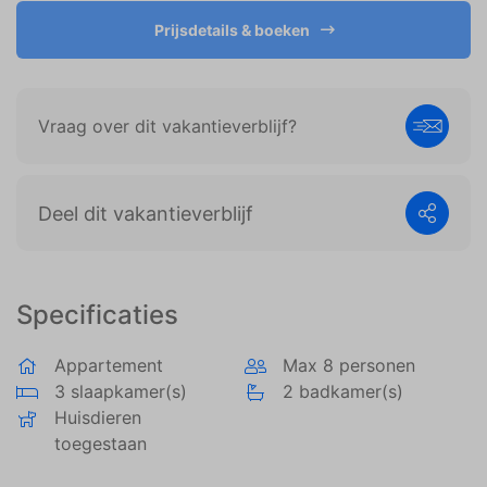
weergeven die zijn afgestemd op en relevant zijn
voor de individuele gebruiker. Deze advertenties
Prijsdetails & boeken
worden zo waardevoller voor uitgevers en externe
adverteerders.
Vraag over dit vakantieverblijf?
Deel dit vakantieverblijf
Specificaties
Appartement
Max 8 personen
3 slaapkamer(s)
2 badkamer(s)
Huisdieren
toegestaan