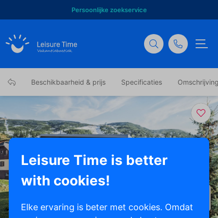
Persoonlijke zoekservice
Beschikbaarheid & prijs
Specificaties
Omschrijvin
Leisure Time is better
with cookies!
Toon alle foto's
Elke ervaring is beter met cookies. Omdat