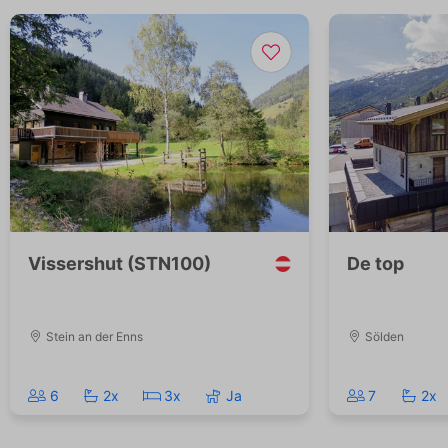
Vissershut (STN100)
De top
Stein an der Enns
Sölden
6
2x
3x
Ja
7
2x