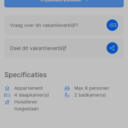
weergeven die zijn afgestemd op en relevant zijn
voor de individuele gebruiker. Deze advertenties
worden zo waardevoller voor uitgevers en externe
adverteerders.
Vraag over dit vakantieverblijf?
Deel dit vakantieverblijf
Specificaties
Appartement
Max 8 personen
4 slaapkamer(s)
2 badkamer(s)
Huisdieren
toegestaan