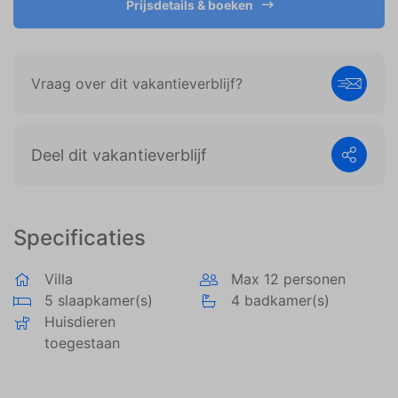
Prijsdetails & boeken
weergeven die zijn afgestemd op en relevant zijn
voor de individuele gebruiker. Deze advertenties
worden zo waardevoller voor uitgevers en externe
adverteerders.
Vraag over dit vakantieverblijf?
Deel dit vakantieverblijf
Specificaties
Villa
Max 12 personen
5 slaapkamer(s)
4 badkamer(s)
Huisdieren
toegestaan