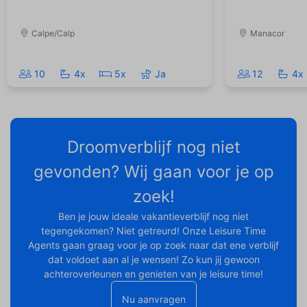
Calpe/Calp
Manacor
10
4x
5x
Ja
12
4x
Droomverblijf nog niet
gevonden? Wij gaan voor je op
zoek!
Ben je jouw ideale vakantieverblijf nog niet
tegengekomen? Niet getreurd! Onze Leisure Time
Agents gaan graag voor je op zoek naar dat ene verblijf
dat voldoet aan al je wensen! Zo kun jij gewoon
achteroverleunen en genieten van je leisure time!
Nu aanvragen