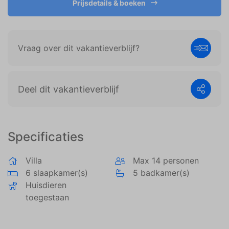
Prijsdetails & boeken
weergeven die zijn afgestemd op en relevant zijn
voor de individuele gebruiker. Deze advertenties
worden zo waardevoller voor uitgevers en externe
adverteerders.
Vraag over dit vakantieverblijf?
Deel dit vakantieverblijf
Specificaties
Villa
Max 14 personen
6 slaapkamer(s)
5 badkamer(s)
Huisdieren
toegestaan