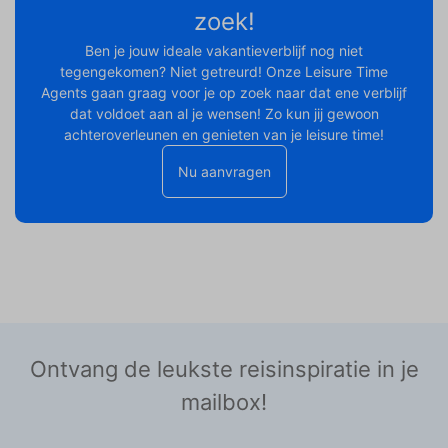
zoek!
Ben je jouw ideale vakantieverblijf nog niet
tegengekomen? Niet getreurd! Onze Leisure Time
Agents gaan graag voor je op zoek naar dat ene verblijf
dat voldoet aan al je wensen! Zo kun jij gewoon
achteroverleunen en genieten van je leisure time!
Nu aanvragen
Ontvang de leukste reisinspiratie in je
mailbox!