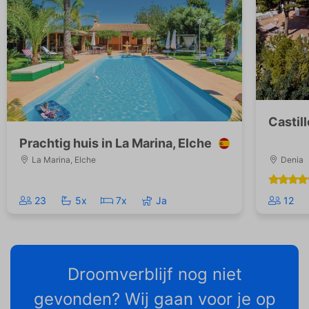
Castil
Prachtig huis in La Marina, Elche
La Marina, Elche
Denia
23
5x
7x
Ja
12
Droomverblijf nog niet
gevonden? Wij gaan voor je op