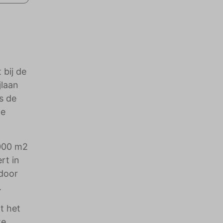
 bij de
jlaan
s de
de
.000 m2
rt in
 door
.
t het
te