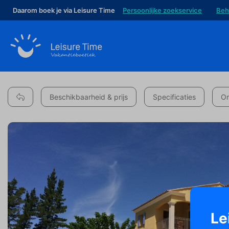
Daarom boek je via Leisure Time
Persoonlijke zoekservice
Beh
Beschikbaarheid & prijs
Specificaties
Om
Le