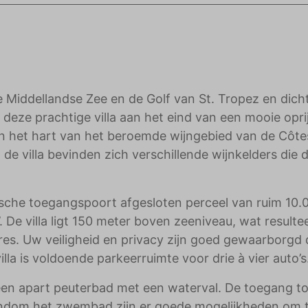
adverteerders.
e Middellandse Zee en de Golf van St. Tropez en dicht
 deze prachtige villa aan het eind van een mooie opri
 in het hart van het beroemde wijngebied van de Côte
de villa bevinden zich verschillende wijnkelders die 
tische toegangspoort afgesloten perceel van ruim 10
De villa ligt 150 meter boven zeeniveau, wat resultee
es. Uw veiligheid en privacy zijn goed gewaarborgd
la is voldoende parkeerruimte voor drie à vier auto’s
een apart peuterbad met een waterval. De toegang to
dom het zwembad zijn er goede mogelijkheden om 