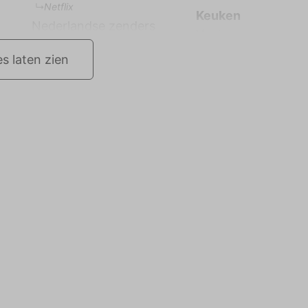
Netflix
Keuken
Nederlandse zenders
es laten zien