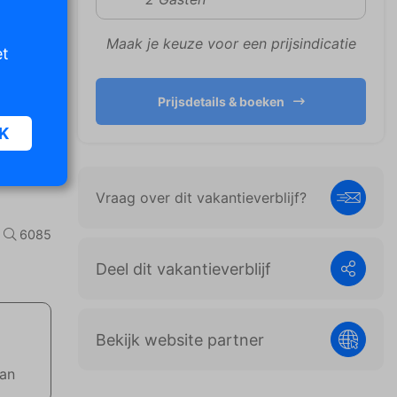
Maak je keuze voor een prijsindicatie
et
Prijsdetails & boeken
K
Vraag over dit vakantieverblijf?
oor
n van
6085
iet
Deel dit vakantieverblijf
er te
Bekijk website partner
n die
e
aan