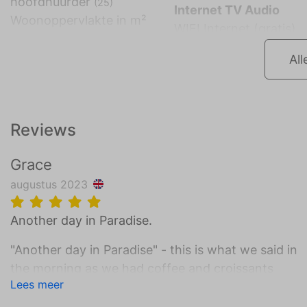
hoofdhuurder
(25)
Internet TV Audio
Woonoppervlakte in m²
WIFI Internet (gratis)
All
Reviews
Grace
augustus 2023
Another day in Paradise.
"Another day in Paradise" - this is what we said in
the morning as we had coffee and croissants
Lees meer
looking out at the palm and cypress trees, the lush
oleander flowers and the distant pine covered hills.