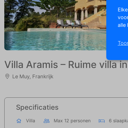
Elke
voor
alle
Too
Villa Aramis – Ruime villa
Le Muy, Frankrijk
Specificaties
Villa
Max 12 personen
6 slaapk