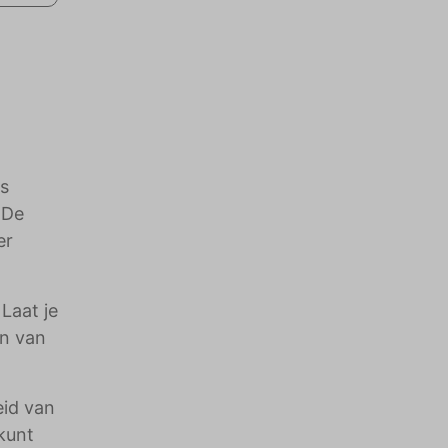
is
 De
er
Laat je
en van
eid van
kunt