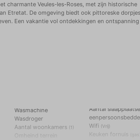
t charmante Veules-les-Roses, met zijn historische
an Etretat. De omgeving biedt ook pittoreske dorpje
proeven. Een vakantie vol ontdekkingen en ontspannin
Aantal slaapplaatse
Wasmachine
eenpersoonsbedd
Wasdroger
Wifi
(Vrij)
Aantal woonkamers
(1)
Keuken fornuis
(gas
Omheind terrein