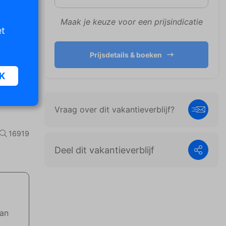
Maak je keuze voor een prijsindicatie
et
Prijsdetails & boeken
K
Vraag over dit vakantieverblijf?
oor
n van
16919
iet
Deel dit vakantieverblijf
er te
n die
e
aan