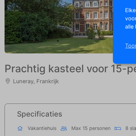
Elke
voor
alle
Too
Prachtig kasteel voor 15-
Luneray, Frankrijk
Specificaties
Vakantiehuis
Max 15 personen
8 sl