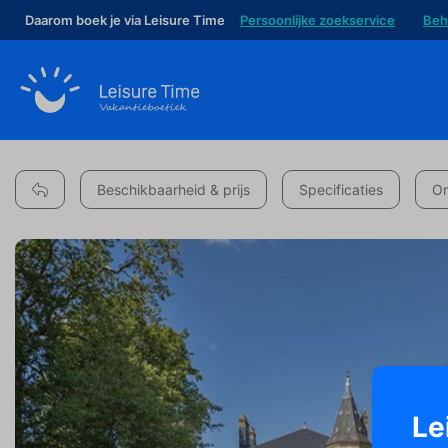
Daarom boek je via Leisure Time
Persoonlijke zoekservice
Beh
Beschikbaarheid & prijs
Specificaties
Om
Le