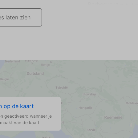
Barbecue
(Beschikba
es laten zien
 op de kaart
n geactiveerd wanneer je
 maakt van de kaart