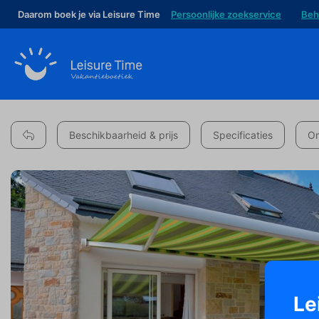
Daarom boek je via Leisure Time
Persoonlijke zoekservice
Beh
Beschikbaarheid & prijs
Specificaties
Om
Le