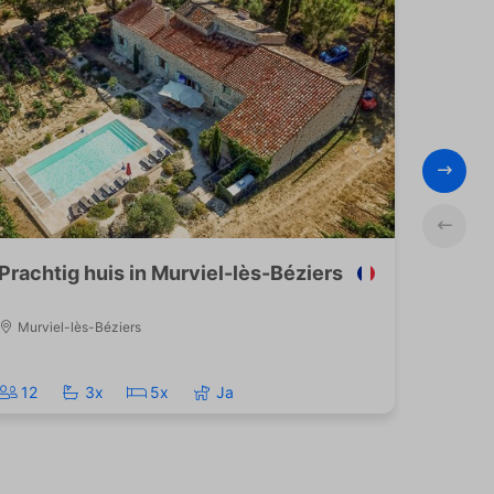
Prachtig huis in Murviel-lès-Béziers
Ee
Murviel-lès-Béziers
L
12
3x
5x
Ja