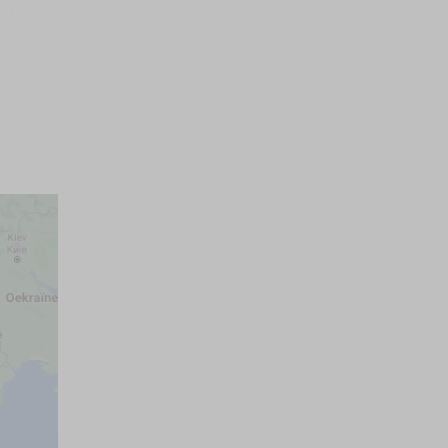
Huis is geschik
Rookmelder
ar)