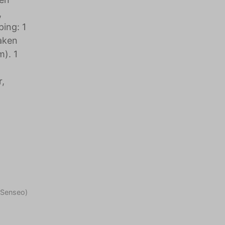
,
ping: 1
aken
). 1
r,
Aantal badkam
Golf
(Senseo)
Geen plastic be
Ijzer
[Duurzame prakt
Oven
(beschikbaar)