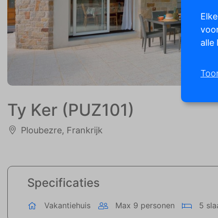
Elke
voor
alle
Too
Ty Ker (PUZ101)
Ploubezre, Frankrijk
Specificaties
Vakantiehuis
Max 9 personen
5 sl