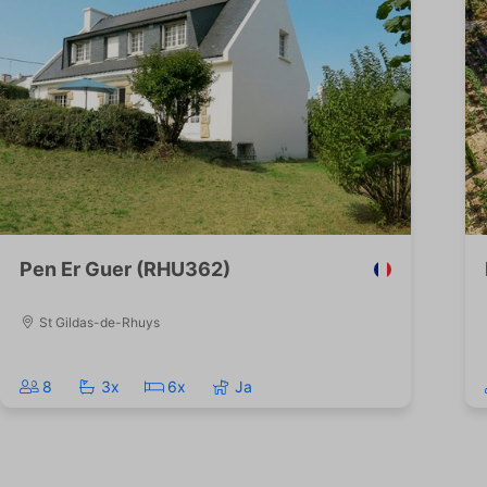
Pen Er Guer (RHU362)
St Gildas-de-Rhuys
8
3x
6x
Ja