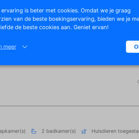
 ervaring is beter met cookies. Omdat we je graag
zien van de beste boekingservaring, bieden we je m
 liefde de beste cookies aan. Geniet ervan!
Toon alle foto's
n meer
O
Noodzakelijk:
Noodzakelijke cookies helpen een website bruikbaarder te maken, d
basisfuncties als paginanavigatie en toegang tot beveiligde gedeelte
de website mogelijk te maken. Zonder deze cookies kan de website n
naar behoren werken.
Marketing:
Deze site gebruikt cookies en Google technologieën om het siteverke
analyseren. Het doel van marketingcookies is advertenties weergeve
zijn afgestemd op en relevant zijn voor de individuele gebruiker. Dez
aapkamer(s)
2 badkamer(s)
Huisdieren toegest
advertenties worden zo waardevoller voor uitgevers en externe