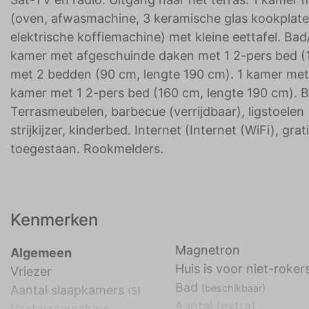
(oven, afwasmachine, 3 keramische glas kookplate
elektrische koffiemachine) met kleine eettafel. Ba
kamer met afgeschuinde daken met 1 2-pers bed (
met 2 bedden (90 cm, lengte 190 cm). 1 kamer met
kamer met 1 2-pers bed (160 cm, lengte 190 cm). 
Terrasmeubelen, barbecue (verrijdbaar), ligstoelen
strijkijzer, kinderbed. Internet (Internet (WiFi), gr
toegestaan. Rookmelders.
Kenmerken
Magnetron
Algemeen
Huis is voor niet-roker
Vriezer
Bad
(beschikbaar)
Aantal slaapkamers
(5)
Aantal (extra)
Vaatwasmachine