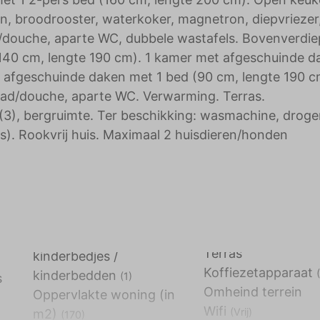
n, broodrooster, waterkoker, magnetron, diepvriezer
d/douche, aparte WC, dubbele wastafels. Bovenverdie
140 cm, lengte 190 cm). 1 kamer met afgeschuinde d
 afgeschuinde daken met 1 bed (90 cm, lengte 190 cm
Bad/douche, aparte WC. Verwarming. Terras.
 (3), bergruimte. Ter beschikking: wasmachine, droge
atis). Rookvrij huis. Maximaal 2 huisdieren/honden
Terras
kinderbedjes /
Koffiezetapparaat
kinderbedden
(1)
s
Omheind terrein
Oppervlakte woning (in
Wifi
(Vrij)
m2)
(170)