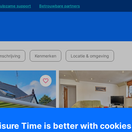
ulpzame support
Betrouwbare partners
schrijving
Kenmerken
Locatie & omgeving
isure Time is better with cookies