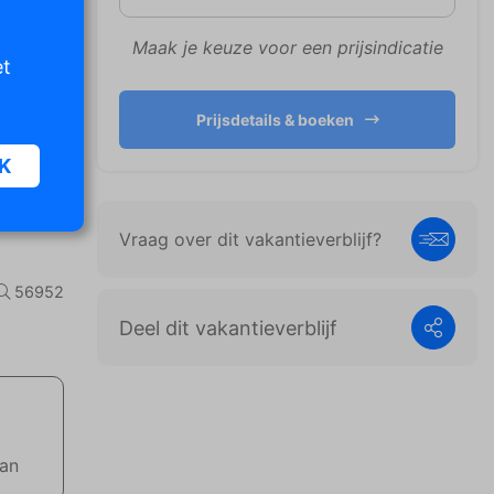
Maak je keuze voor een prijsindicatie
et
Prijsdetails & boeken
K
Vraag over dit vakantieverblijf?
oor
n van
56952
iet
Deel dit vakantieverblijf
er te
n die
e
aan