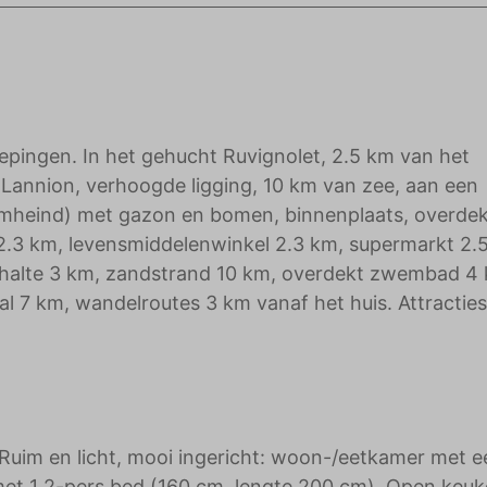
adverteerders.
epingen. In het gehucht Ruvignolet, 2.5 km van het
Lannion, verhoogde ligging, 10 km van zee, aan een
omheind) met gazon en bomen, binnenplaats, overde
l 2.3 km, levensmiddelenwinkel 2.3 km, supermarkt 2.
ushalte 3 km, zandstrand 10 km, overdekt zwembad 4
hal 7 km, wandelroutes 3 km vanaf het huis. Attracties
Ruim en licht, mooi ingericht: woon-/eetkamer met ee
 met 1 2-pers bed (160 cm, lengte 200 cm). Open keu