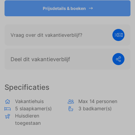
weergeven die zijn afgestemd op en relevant zijn
voor de individuele gebruiker. Deze advertenties
Prijsdetails & boeken
worden zo waardevoller voor uitgevers en externe
adverteerders.
Vraag over dit vakantieverblijf?
Deel dit vakantieverblijf
Specificaties
Vakantiehuis
Max 14 personen
5 slaapkamer(s)
3 badkamer(s)
Huisdieren
toegestaan