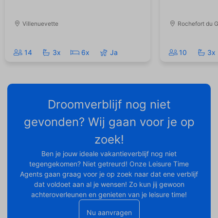
Villenuevette
Rochefort du 
14
3x
6x
Ja
10
3x
Droomverblijf nog niet
gevonden? Wij gaan voor je op
zoek!
Ben je jouw ideale vakantieverblijf nog niet
tegengekomen? Niet getreurd! Onze Leisure Time
Agents gaan graag voor je op zoek naar dat ene verblijf
dat voldoet aan al je wensen! Zo kun jij gewoon
achteroverleunen en genieten van je leisure time!
Nu aanvragen