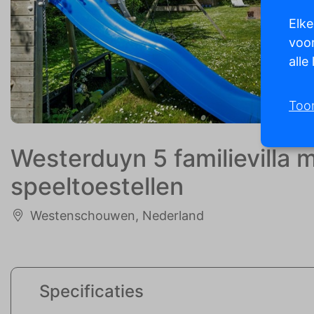
Elke
voor
alle
Too
Westerduyn 5 familievilla m
speeltoestellen
Westenschouwen, Nederland
Specificaties