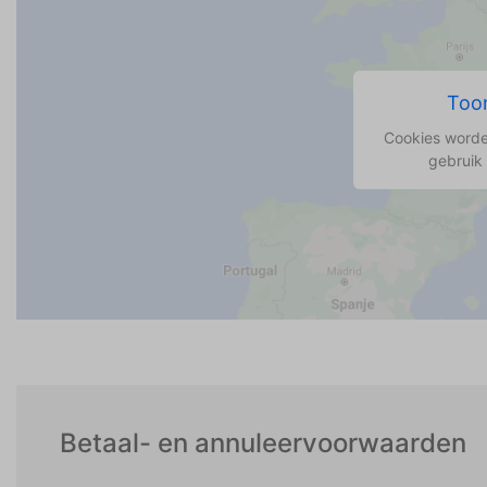
super da spielen.In der Küche ist viel Geschirr und
einiges an Elektrogeräten. Die Anlage ist nicht sehr
gepflegt und man wird auch dazu aufgefordert die
Toon
Mülltonnen nach Plan vorne an die Straße zu stelle
Der Strand ist Fußläufig zu erreichen. Restaurants,
Cookies worde
gebruik
Imbiß, Eis und ein kleines Lebensmittelgeschäft sin
in unmittelbare Nähe. Ebenso Fahrradverleih.Alles 
allem war es ein schöner Aufenthalt aber
Preis/Leistung finde ich hier nicht gegeben.
Betaal- en annuleervoorwaarden