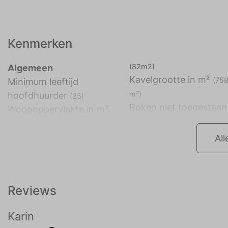
Kenmerken
(82m2)
Algemeen
Kavelgrootte in m²
(75
Minimum leeftijd
m²)
hoofdhuurder
(25)
Roken niet toegestaan
Woonoppervlakte in m²
All
Reviews
Karin