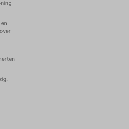
oning
 en
 over
 herten
zig.