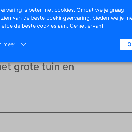
 ervaring is beter met cookies. Omdat we je graag
zien van de beste boekingservaring, bieden we je m
 liefde de beste cookies aan. Geniet ervan!
Toon alle foto's
n meer
O
Noodzakelijk:
et grote tuin en
Noodzakelijke cookies helpen een website bruikbaarder te maken, d
basisfuncties als paginanavigatie en toegang tot beveiligde gedeelte
de website mogelijk te maken. Zonder deze cookies kan de website n
naar behoren werken.
Marketing:
Deze site gebruikt cookies en Google technologieën om het siteverke
analyseren. Het doel van marketingcookies is advertenties weergeve
zijn afgestemd op en relevant zijn voor de individuele gebruiker. Dez
advertenties worden zo waardevoller voor uitgevers en externe