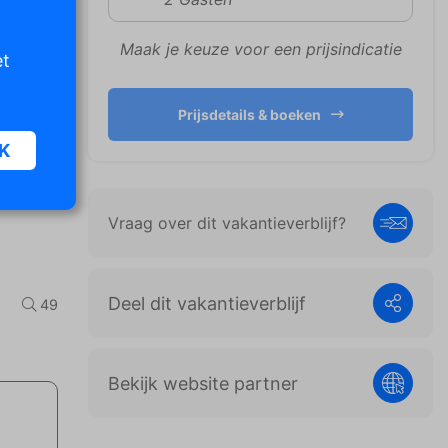
Maak je keuze voor een prijsindicatie
et
Prijsdetails & boeken
K
Vraag over dit vakantieverblijf?
oor
n van
iet
Deel dit vakantieverblijf
49
er te
Bekijk website partner
n die
e