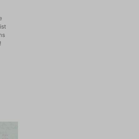
e
ist
ns
!