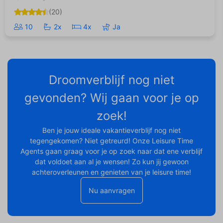
(20)
10
2x
4x
Ja
Droomverblijf nog niet
gevonden? Wij gaan voor je op
zoek!
Ben je jouw ideale vakantieverblijf nog niet
tegengekomen? Niet getreurd! Onze Leisure Time
Agents gaan graag voor je op zoek naar dat ene verblijf
dat voldoet aan al je wensen! Zo kun jij gewoon
achteroverleunen en genieten van je leisure time!
Nu aanvragen