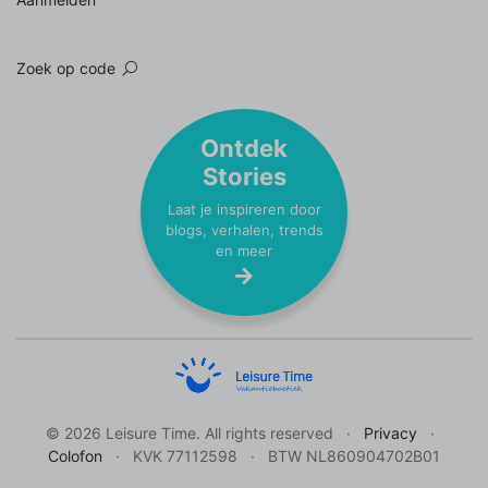
Zoek op code
Ontdek
Stories
Laat je inspireren door
blogs, verhalen, trends
en meer
© 2026 Leisure Time. All rights reserved
Privacy
Colofon
KVK 77112598
BTW NL860904702B01