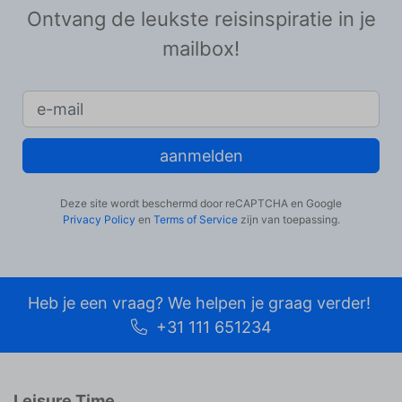
Ontvang de leukste reisinspiratie in je
mailbox!
aanmelden
Deze site wordt beschermd door reCAPTCHA en Google
Privacy Policy
en
Terms of Service
zijn van toepassing.
Heb je een vraag? We helpen je graag verder!
+31 111 651234
Leisure Time