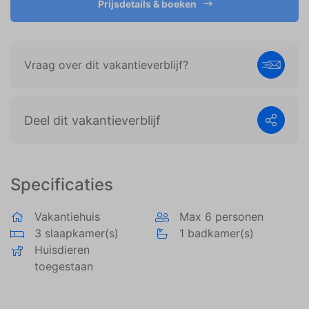
Prijsdetails & boeken
weergeven die zijn afgestemd op en relevant zijn
voor de individuele gebruiker. Deze advertenties
worden zo waardevoller voor uitgevers en externe
adverteerders.
Vraag over dit vakantieverblijf?
Deel dit vakantieverblijf
Specificaties
Vakantiehuis
Max 6 personen
3 slaapkamer(s)
1 badkamer(s)
Huisdieren
toegestaan