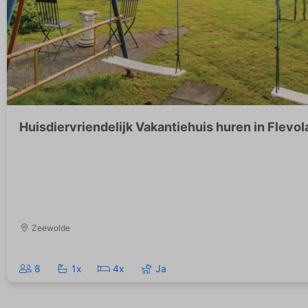
Huisdiervriendelijk Vakantiehuis huren in Flevo
Zeewolde
8
1x
4x
Ja