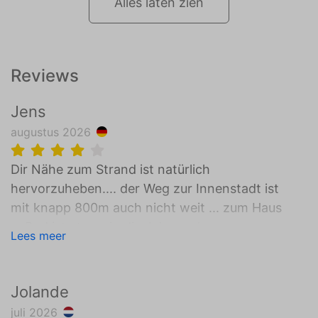
Alles laten zien
Reviews
Jens
augustus 2026
Dir Nähe zum Strand ist natürlich
hervorzuheben.... der Weg zur Innenstadt ist
mit knapp 800m auch nicht weit ... zum Haus
... Bad ist etwas in die Jahre gekommen ...
Lees meer
Küche müsste überarbeitet werden ...
ansonsten alles bestens ... schlaf und
Wohnzimmer... Essbereich bestens ...
Jolande
Außenanlage und Garten sind sehr schön
juli 2026