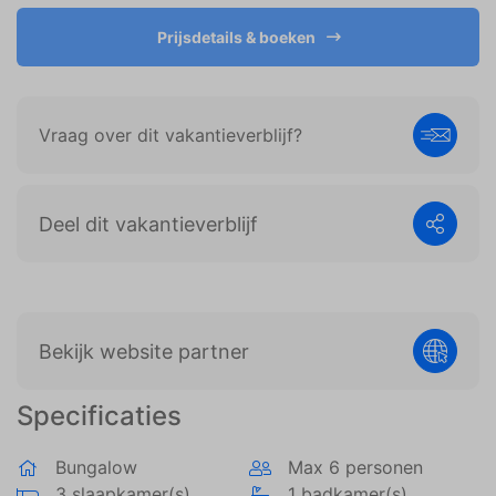
weergeven die zijn afgestemd op en relevant zijn
voor de individuele gebruiker. Deze advertenties
Prijsdetails & boeken
worden zo waardevoller voor uitgevers en externe
adverteerders.
Vraag over dit vakantieverblijf?
Deel dit vakantieverblijf
Bekijk website partner
Specificaties
Bungalow
Max 6 personen
3 slaapkamer(s)
1 badkamer(s)