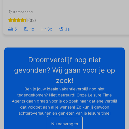
Kamperland
(32)
5
1x
3x
Ja
Droomverblijf nog niet
gevonden? Wij gaan voor je op
zoek!
Ben je jouw ideale vakantieverblijf nog niet
tegengekomen? Niet getreurd! Onze Leisure Time
Agents gaan graag voor je op zoek naar dat ene verblijf
dat voldoet aan al je wensen! Zo kun jij gewoon
achteroverleunen en genieten van je leisure time!
Nu aanvragen