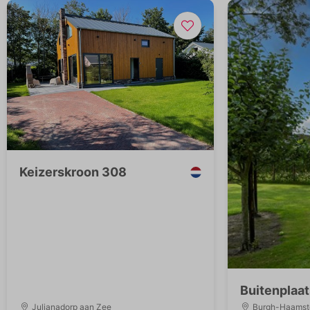
Keizerskroon 308
Buitenplaat
Julianadorp aan Zee
Burgh-Haamst