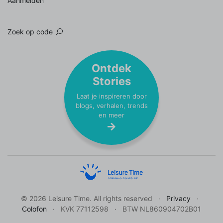
Aanmelden
Zoek op code
Ontdek
Stories
Laat je inspireren door
blogs, verhalen, trends
en meer
© 2026 Leisure Time. All rights reserved
Privacy
Colofon
KVK 77112598
BTW NL860904702B01