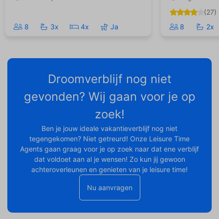
(27)
8
3x
4x
Ja
8
2x
Droomverblijf nog niet
gevonden? Wij gaan voor je op
zoek!
Ben je jouw ideale vakantieverblijf nog niet
tegengekomen? Niet getreurd! Onze Leisure Time
Agents gaan graag voor je op zoek naar dat ene verblijf
dat voldoet aan al je wensen! Zo kun jij gewoon
achteroverleunen en genieten van je leisure time!
Nu aanvragen