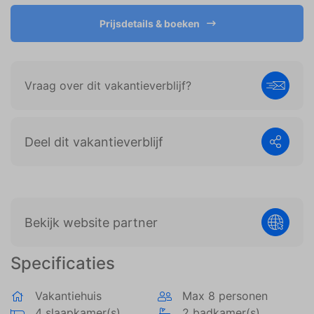
weergeven die zijn afgestemd op en relevant zijn
voor de individuele gebruiker. Deze advertenties
Prijsdetails & boeken
worden zo waardevoller voor uitgevers en externe
adverteerders.
Vraag over dit vakantieverblijf?
Deel dit vakantieverblijf
Bekijk website partner
Specificaties
Vakantiehuis
Max 8 personen
4 slaapkamer(s)
2 badkamer(s)