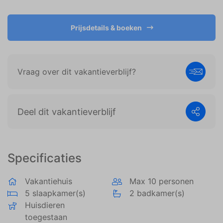
weergeven die zijn afgestemd op en relevant zijn
voor de individuele gebruiker. Deze advertenties
worden zo waardevoller voor uitgevers en externe
Prijsdetails & boeken
adverteerders.
Vraag over dit vakantieverblijf?
Deel dit vakantieverblijf
Specificaties
Vakantiehuis
Max 10 personen
5 slaapkamer(s)
2 badkamer(s)
Huisdieren
toegestaan