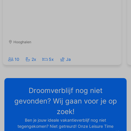
Hooghalen
10
2x
5x
Ja
Droomverblijf nog niet
gevonden? Wij gaan voor je op
zoek!
Ben je jouw ideale vakantieverblijf nog niet
tegengekomen? Niet getreurd! Onze Leisure Time