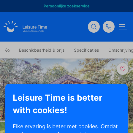
Persoonlijke zoekservice
Beschikbaarheid & prijs
Specificaties
Omschrijvin
Leisure Time is better
with cookies!
Toon alle foto's
Elke ervaring is beter met cookies. Omdat