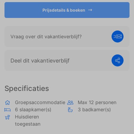
weergeven die zijn afgestemd op en relevant zijn
voor de individuele gebruiker. Deze advertenties
Prijsdetails & boeken
worden zo waardevoller voor uitgevers en externe
adverteerders.
Vraag over dit vakantieverblijf?
Deel dit vakantieverblijf
Specificaties
Groepsaccommodatie
Max 12 personen
6 slaapkamer(s)
3 badkamer(s)
Huisdieren
toegestaan