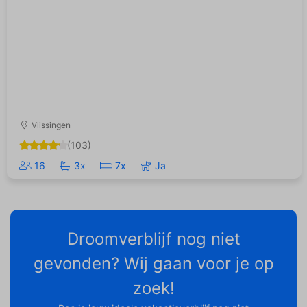
Vlissingen
(103)
16
3x
7x
Ja
Droomverblijf nog niet
gevonden? Wij gaan voor je op
zoek!