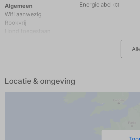
Energielabel
(C)
Algemeen
Wifi aanwezig
Rookvrij
Hond toegestaan
All
Locatie & omgeving
Toon