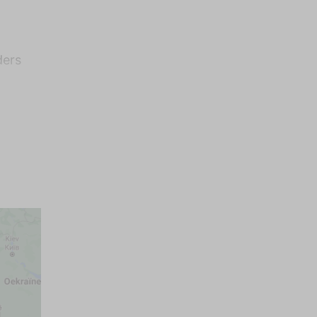
Waterkoker
Flatscreen TV
Keukenlinnen
Koelkast
Keuken
ders
Aparte vriezer
Filterkoffieapparaat