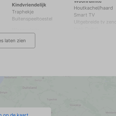
Kindvriendelijk
Houtkachel/haard
Traphekje
Smart TV
Buitenspeeltoestel
Uitgebreide tv zen
(ook Duits)
Woonruimte
es laten zien
 op de kaart