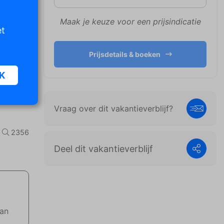
Maak je keuze voor een prijsindicatie
et
Prijsdetails & boeken
K
Vraag over dit vakantieverblijf?
oor
n van
2356
iet
Deel dit vakantieverblijf
er te
n die
e
aan