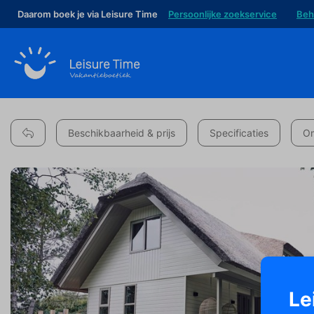
Daarom boek je via Leisure Time
Persoonlijke zoekservice
Beh
Beschikbaarheid & prijs
Specificaties
Om
Le