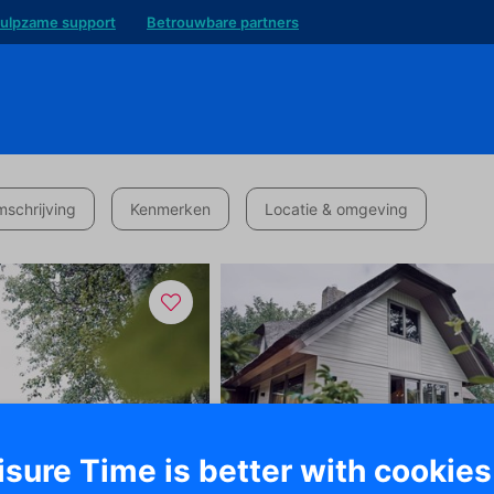
ulpzame support
Betrouwbare partners
schrijving
Kenmerken
Locatie & omgeving
isure Time is better with cookies