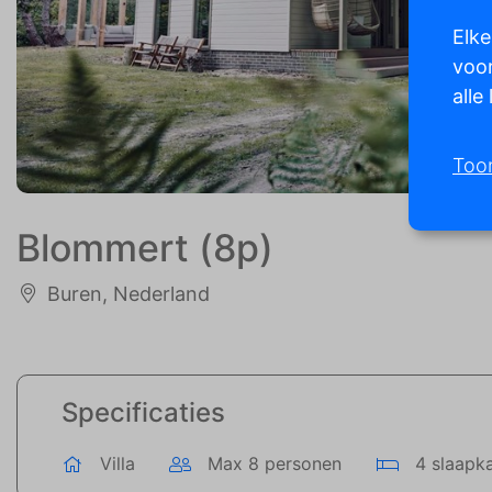
Elke
voor
alle
Too
Blommert (8p)
Buren, Nederland
Specificaties
Villa
Max 8 personen
4 slaapk