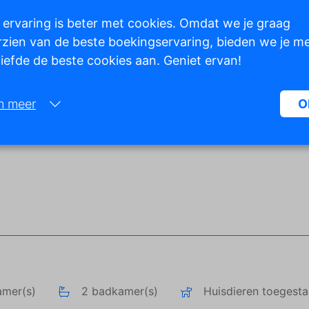
 ervaring is beter met cookies. Omdat we je graag
zien van de beste boekingservaring, bieden we je m
 liefde de beste cookies aan. Geniet ervan!
Toon alle foto's
n meer
O
Noodzakelijk:
Noodzakelijke cookies helpen een website bruikbaarder te maken, d
basisfuncties als paginanavigatie en toegang tot beveiligde gedeelte
de website mogelijk te maken. Zonder deze cookies kan de website n
naar behoren werken.
Marketing:
Deze site gebruikt cookies en Google technologieën om het siteverke
analyseren. Het doel van marketingcookies is advertenties weergeve
zijn afgestemd op en relevant zijn voor de individuele gebruiker. Dez
amer(s)
2 badkamer(s)
Huisdieren toegest
advertenties worden zo waardevoller voor uitgevers en externe