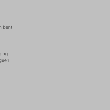
m bent
ging
 geen