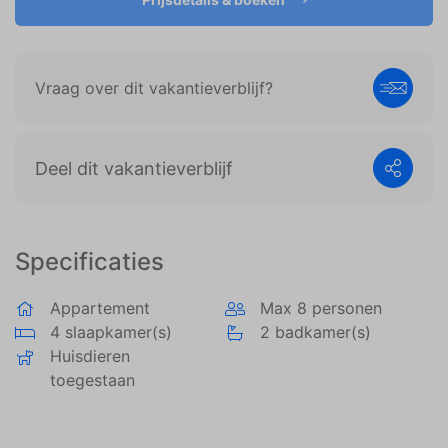
weergeven die zijn afgestemd op en relevant zijn
voor de individuele gebruiker. Deze advertenties
worden zo waardevoller voor uitgevers en externe
adverteerders.
Vraag over dit vakantieverblijf?
Deel dit vakantieverblijf
Specificaties
Appartement
Max 8 personen
4 slaapkamer(s)
2 badkamer(s)
Huisdieren
toegestaan