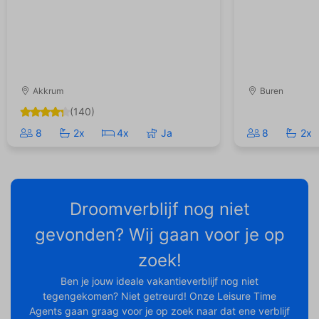
Akkrum
Buren
(140)
8
2x
4x
Ja
8
2x
Droomverblijf nog niet
gevonden? Wij gaan voor je op
zoek!
Ben je jouw ideale vakantieverblijf nog niet
tegengekomen? Niet getreurd! Onze Leisure Time
Agents gaan graag voor je op zoek naar dat ene verblijf