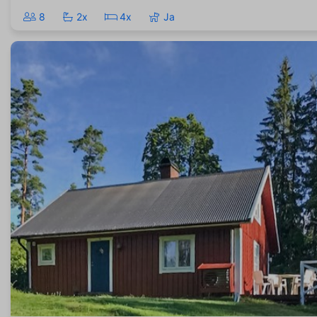
8
2x
4x
Ja