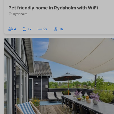
Pet friendly home in Rydaholm with WiFi
Rydaholm
4
1x
2x
Ja