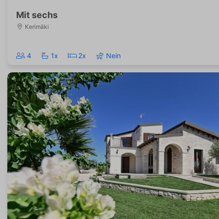
Mit sechs
Kerimäki
4
1x
2x
Nein