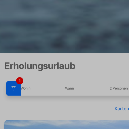
Erholungsurlaub
1
Wohin
Wann
2 Personen
Karten