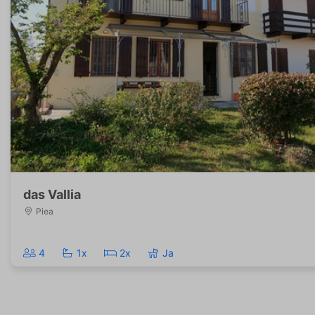
das Vallia
Piea
4
1x
2x
Ja