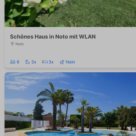
Schönes Haus in Noto mit WLAN
Noto
6
3x
3x
Nein