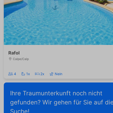
Rafol
Calpe/Calp
4
1x
2x
Nein
Ihre Traumunterkunft noch nicht
gefunden? Wir gehen für Sie auf di
Suche!