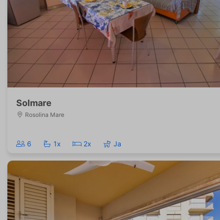
Solmare
Rosolina Mare
6
1x
2x
Ja