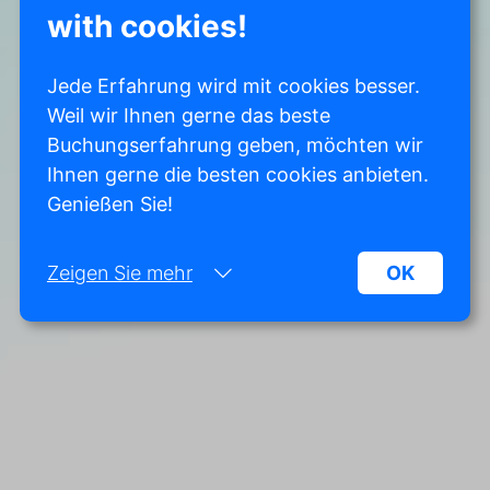
with cookies!
Jede Erfahrung wird mit cookies besser.
Weil wir Ihnen gerne das beste
Buchungserfahrung geben, möchten wir
Ihnen gerne die besten cookies anbieten.
Genießen Sie!
Zeigen Sie mehr
OK
Notwendig:
Notwendige Cookies helfen dabei, eine Website
funktionsfähiger zu machen, indem sie
grundlegende Funktionen wie die Seitennavigation
und den Zugriff auf geschützte Bereiche der
Website ermöglichen. Ohne diese Cookies kann
die Website nicht ordnungsgemäß funktionieren.