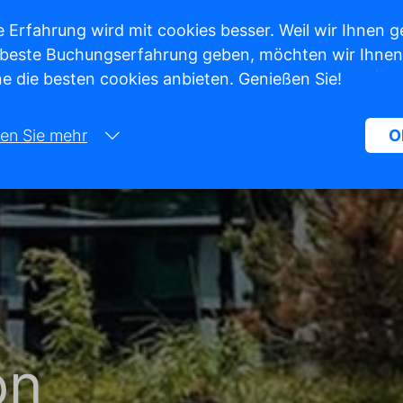
 Erfahrung wird mit cookies besser. Weil wir Ihnen g
 beste Buchungserfahrung geben, möchten wir Ihnen
e die besten cookies anbieten. Genießen Sie!
en Sie mehr
O
Notwendig:
Notwendige Cookies helfen dabei, eine Website funktionsfähiger zu
machen, indem sie grundlegende Funktionen wie die Seitennavigatio
den Zugriff auf geschützte Bereiche der Website ermöglichen. Ohne 
Cookies kann die Website nicht ordnungsgemäß funktionieren.
Marketing:
Diese Website verwendet Cookies und Google-Technologien, um den
on
Website-Traffic zu analysieren. Das Ziel von Marketing-Cookies ist es
Anzeigen anzuzeigen, die auf den individuellen Benutzer zugeschnitt
und relevant sind. Diese Anzeigen werden für Verleger und externe