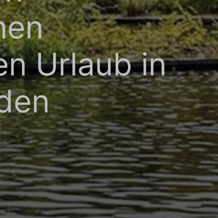
Werbetreibende wertvoller.
nen
en Urlaub in
nden