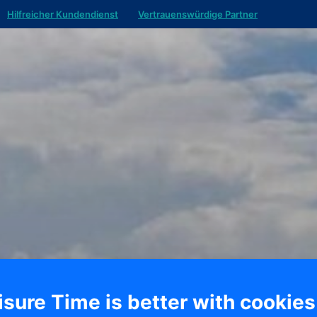
Hilfreicher Kundendienst
Vertrauenswürdige Partner
isure Time is better with cookies