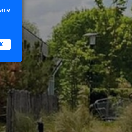
erne
K
n und
diese
,
en