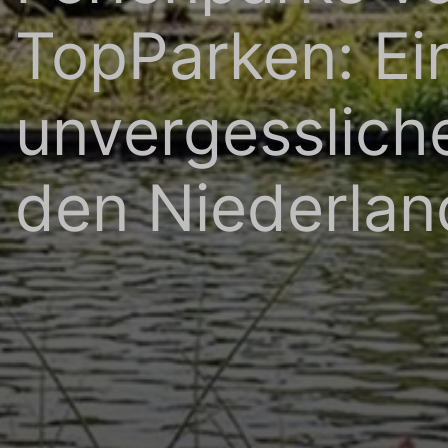
TopParken: Ei
unvergesslich
den Niederla