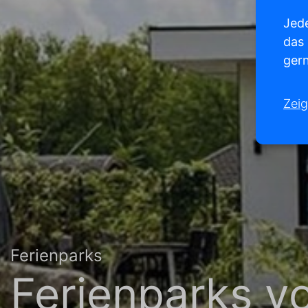
Jede
das
gern
Zeig
Ferienparks
Ferienparks v