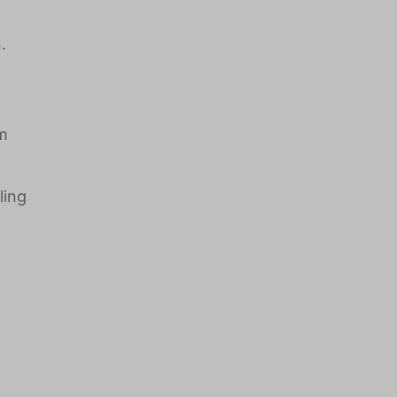
.
rm
ling