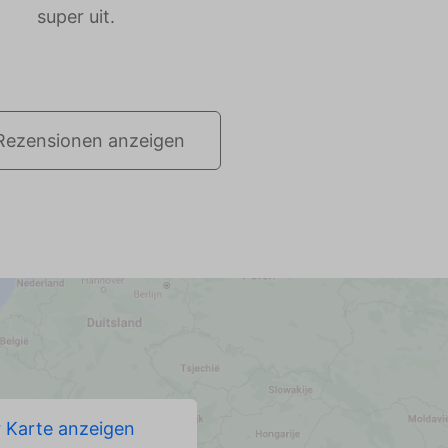
super uit.
e Rezensionen anzeigen
r Karte anzeigen