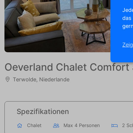
Jede
das
gern
Zeig
Oeverland Chalet Comfort 
Terwolde, Niederlande
Spezifikationen
Chalet
Max 4 Personen
2 Sc