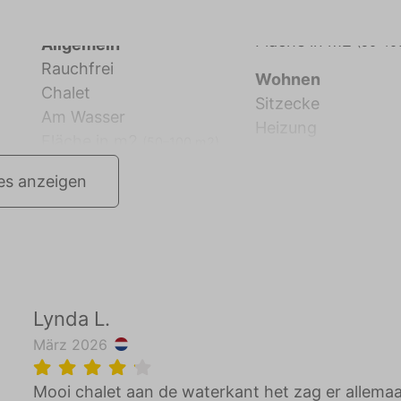
Rauchfrei
Wohnen
Chalet
Sitzecke
Am Wasser
Heizung
Fläche in m2
(50–100 m2)
les anzeigen
Lynda L.
März 2026
Mooi chalet aan de waterkant het zag er allemaa