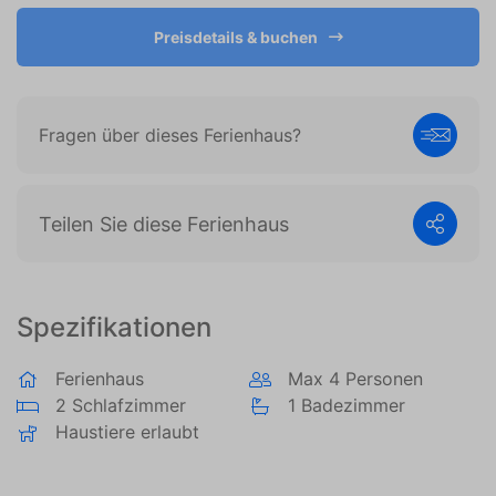
es, Anzeigen anzuzeigen, die auf den individuellen
Preisdetails & buchen
Benutzer zugeschnitten und relevant sind. Diese
Anzeigen werden für Verleger und externe
Werbetreibende wertvoller.
Fragen über dieses Ferienhaus?
Teilen Sie diese Ferienhaus
Spezifikationen
Ferienhaus
Max 4 Personen
2 Schlafzimmer
1 Badezimmer
Haustiere erlaubt