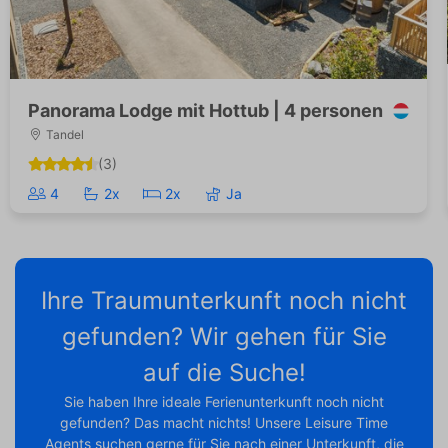
Panorama Lodge mit Hottub | 4 personen
Tandel
(3)
4
2x
2x
Ja
Ihre Traumunterkunft noch nicht
gefunden? Wir gehen für Sie
auf die Suche!
Sie haben Ihre ideale Ferienunterkunft noch nicht
gefunden? Das macht nichts! Unsere Leisure Time
Agents suchen gerne für Sie nach einer Unterkunft, die