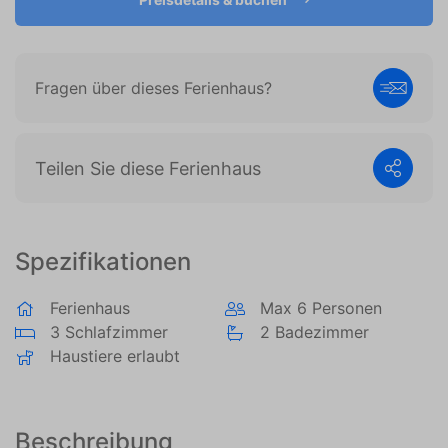
es, Anzeigen anzuzeigen, die auf den individuellen
Benutzer zugeschnitten und relevant sind. Diese
Anzeigen werden für Verleger und externe
Werbetreibende wertvoller.
Fragen über dieses Ferienhaus?
Teilen Sie diese Ferienhaus
Spezifikationen
Ferienhaus
Max 6 Personen
3 Schlafzimmer
2 Badezimmer
Haustiere erlaubt
Beschreibung