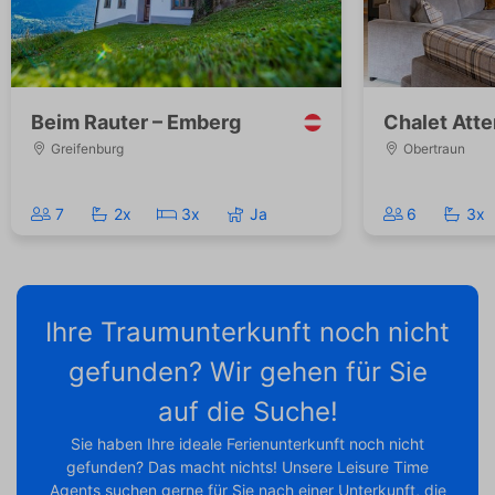
Beim Rauter – Emberg
Chalet Atte
Greifenburg
Obertraun
7
2x
3x
Ja
6
3x
Ihre Traumunterkunft noch nicht
gefunden? Wir gehen für Sie
auf die Suche!
Sie haben Ihre ideale Ferienunterkunft noch nicht
gefunden? Das macht nichts! Unsere Leisure Time
Agents suchen gerne für Sie nach einer Unterkunft, die