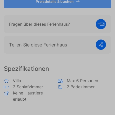
Preisdetails & buchen
es, Anzeigen anzuzeigen, die auf den individuellen
Benutzer zugeschnitten und relevant sind. Diese
Anzeigen werden für Verleger und externe
Werbetreibende wertvoller.
Fragen über dieses Ferienhaus?
Teilen Sie diese Ferienhaus
Spezifikationen
Villa
Max 6 Personen
3 Schlafzimmer
2 Badezimmer
Keine Haustiere
erlaubt