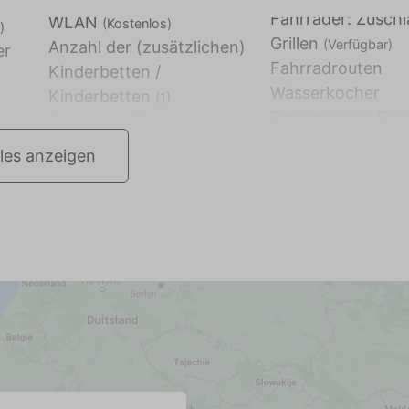
Fahrräder: Zusch
WLAN
(Kostenlos)
)
Grillen
(Verfügbar)
Anzahl der (zusätzlichen)
er
Fahrradrouten
Kinderbetten /
Wasserkocher
Kinderbetten
(1)
Eingezäunter Ber
lles anzeigen