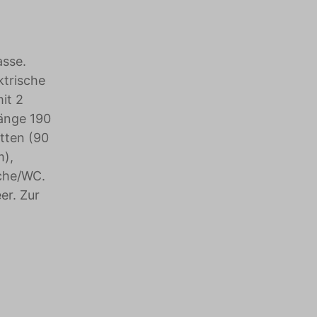
asse.
ktrische
it 2
Länge 190
tten (90
m),
che/WC.
er. Zur