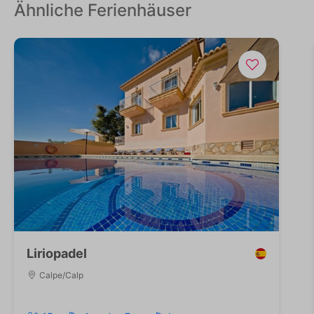
Ähnliche Ferienhäuser
Liriopadel
Calpe/Calp