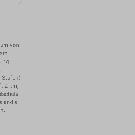
trum von
 am
ung:
,
5 Stufen)
ft 2 km,
lschule
alandia
n.