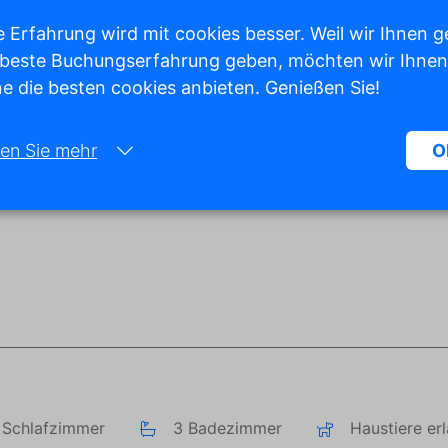
 Erfahrung wird mit cookies besser. Weil wir Ihnen g
 beste Buchungserfahrung geben, möchten wir Ihnen
e die besten cookies anbieten. Genießen Sie!
Alle Fotos anzeigen
en Sie mehr
O
Notwendig:
Notwendige Cookies helfen dabei, eine Website funktionsfähiger zu
machen, indem sie grundlegende Funktionen wie die Seitennavigatio
den Zugriff auf geschützte Bereiche der Website ermöglichen. Ohne 
Cookies kann die Website nicht ordnungsgemäß funktionieren.
Marketing:
Diese Website verwendet Cookies und Google-Technologien, um den
Website-Traffic zu analysieren. Das Ziel von Marketing-Cookies ist es
Anzeigen anzuzeigen, die auf den individuellen Benutzer zugeschnitt
 Schlafzimmer
3 Badezimmer
Haustiere er
und relevant sind. Diese Anzeigen werden für Verleger und externe