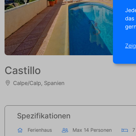
Jede
das
gern
Zeig
Castillo
Calpe/Calp, Spanien
Spezifikationen
Ferienhaus
Max 14 Personen
7