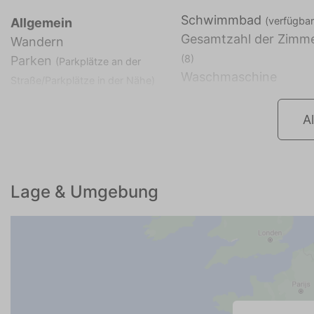
Schwimmbad
(verfügbar
Allgemein
Gesamtzahl der Zimm
Wandern
(8)
Parken
(Parkplätze an der
Waschmaschine
Straße/Parkplätze in der Nähe)
A
Lage & Umgebung