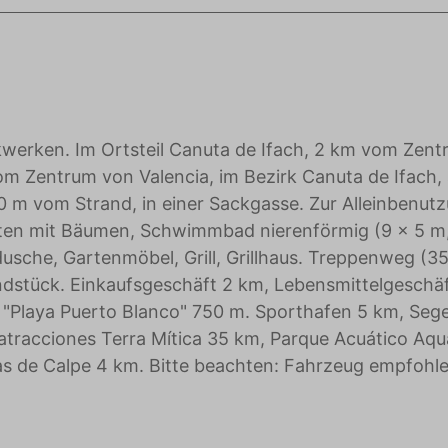
Werbetreibende wertvoller.
ockwerken. Im Ortsteil Canuta de Ifach, 2 km vom Zen
m Zentrum von Valencia, im Bezirk Canuta de Ifach,
 m vom Strand, in einer Sackgasse. Zur Alleinbenutz
rten mit Bäumen, Schwimmbad nierenförmig (9 x 5 m
dusche, Gartenmöbel, Grill, Grillhaus. Treppenweg (3
ndstück. Einkaufsgeschäft 2 km, Lebensmittelgeschä
d "Playa Puerto Blanco" 750 m. Sporthafen 5 km, Sege
tracciones Terra Mítica 35 km, Parque Acuático Aqu
as de Calpe 4 km. Bitte beachten: Fahrzeug empfohle