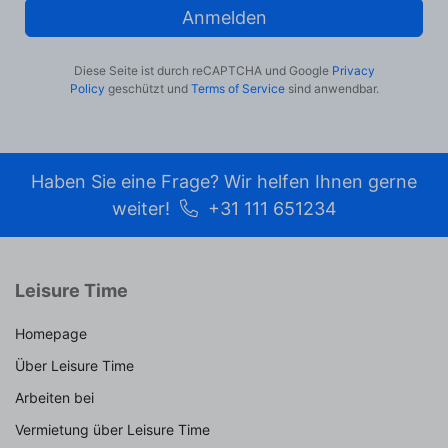
Anmelden
Diese Seite ist durch reCAPTCHA und Google
Privacy
Policy
geschützt und
Terms of Service
sind anwendbar.
Haben Sie eine Frage? Wir helfen Ihnen gerne
weiter!
+31 111 651234
Leisure Time
Homepage
Über Leisure Time
Arbeiten bei
Vermietung über Leisure Time