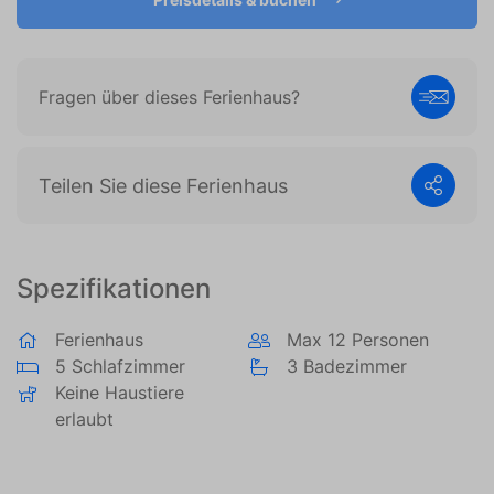
es, Anzeigen anzuzeigen, die auf den individuellen
Benutzer zugeschnitten und relevant sind. Diese
Anzeigen werden für Verleger und externe
Werbetreibende wertvoller.
Fragen über dieses Ferienhaus?
Teilen Sie diese Ferienhaus
Spezifikationen
Ferienhaus
Max 12 Personen
5 Schlafzimmer
3 Badezimmer
Keine Haustiere
erlaubt