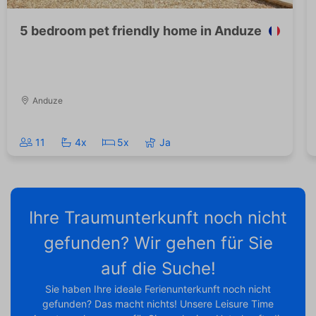
5 bedroom pet friendly home in Anduze
Anduze
11
4x
5x
Ja
Ihre Traumunterkunft noch nicht
gefunden? Wir gehen für Sie
auf die Suche!
Sie haben Ihre ideale Ferienunterkunft noch nicht
gefunden? Das macht nichts! Unsere Leisure Time