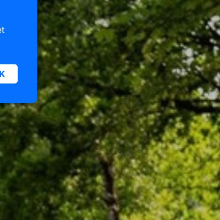
et
K
oor
n van
iet
er te
n die
e