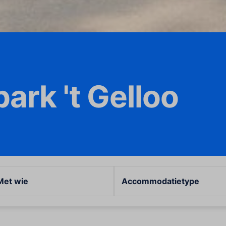
ark 't Gelloo
Met wie
Accommodatietype