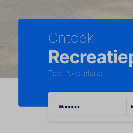
Ontdek
Recreatiep
Ede, Nederland
Wanneer