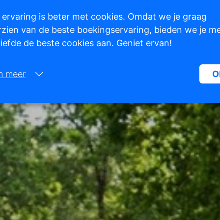
 ervaring is beter met cookies. Omdat we je graag
zien van de beste boekingservaring, bieden we je m
 liefde de beste cookies aan. Geniet ervan!
n meer
O
Noodzakelijk:
Noodzakelijke cookies helpen een website bruikbaarder te maken, d
basisfuncties als paginanavigatie en toegang tot beveiligde gedeelte
de website mogelijk te maken. Zonder deze cookies kan de website n
naar behoren werken.
Marketing:
Deze site gebruikt cookies en Google technologieën om het siteverke
analyseren. Het doel van marketingcookies is advertenties weergeve
zijn afgestemd op en relevant zijn voor de individuele gebruiker. Dez
advertenties worden zo waardevoller voor uitgevers en externe