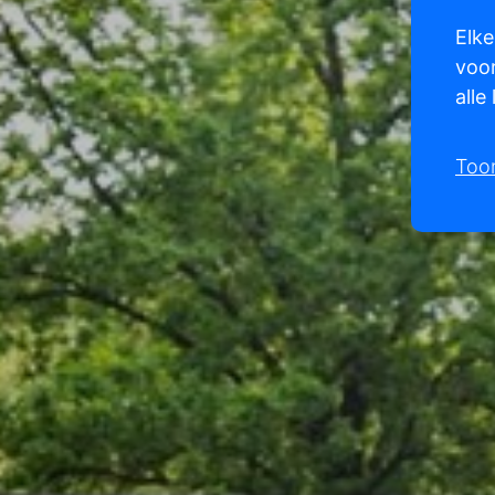
Elke
voor
alle
Too