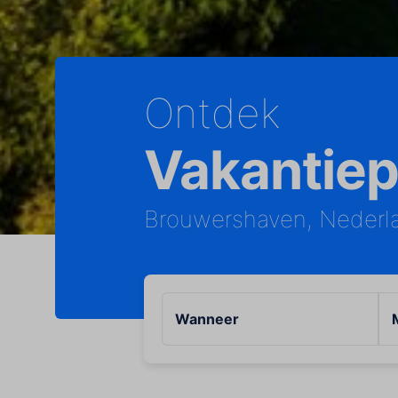
Ontdek
Vakantiep
Brouwershaven, Nederl
Wanneer