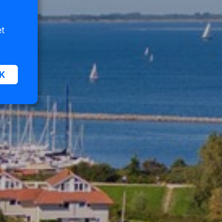
et
K
oor
n van
iet
er te
n die
e