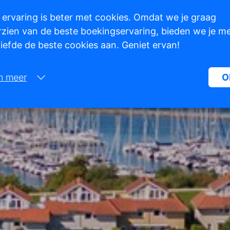
 ervaring is beter met cookies. Omdat we je graag
zien van de beste boekingservaring, bieden we je m
 liefde de beste cookies aan. Geniet ervan!
n meer
O
Noodzakelijk:
Noodzakelijke cookies helpen een website bruikbaarder te maken, d
basisfuncties als paginanavigatie en toegang tot beveiligde gedeelte
de website mogelijk te maken. Zonder deze cookies kan de website n
naar behoren werken.
Marketing:
Deze site gebruikt cookies en Google technologieën om het siteverke
analyseren. Het doel van marketingcookies is advertenties weergeve
zijn afgestemd op en relevant zijn voor de individuele gebruiker. Dez
advertenties worden zo waardevoller voor uitgevers en externe