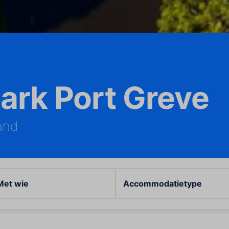
ark Port Greve
and
Met wie
Accommodatietype