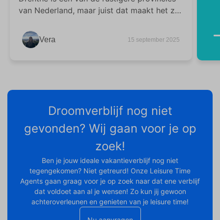
van Nederland, maar juist dat maakt het zo
aantrekkelijk voor een vakantie.
Vera
15 september 2025
Droomverblijf nog niet
gevonden? Wij gaan voor je op
zoek!
Ben je jouw ideale vakantieverblijf nog niet
tegengekomen? Niet getreurd! Onze Leisure Time
Agents gaan graag voor je op zoek naar dat ene verblijf
dat voldoet aan al je wensen! Zo kun jij gewoon
achteroverleunen en genieten van je leisure time!
Nu aanvragen