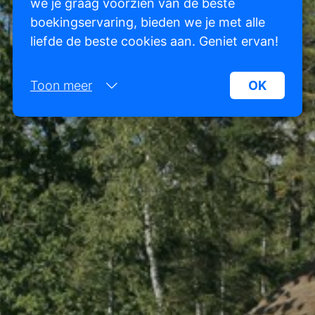
we je graag voorzien van de beste
boekingservaring, bieden we je met alle
liefde de beste cookies aan. Geniet ervan!
Toon meer
OK
Noodzakelijk:
Noodzakelijke cookies helpen een website
bruikbaarder te maken, door basisfuncties als
paginanavigatie en toegang tot beveiligde
gedeelten van de website mogelijk te maken.
Zonder deze cookies kan de website niet naar
behoren werken.
Marketing:
Deze site gebruikt cookies en Google
technologieën om het siteverkeer te analyseren.
Het doel van marketingcookies is advertenties