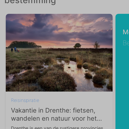
bestemming
M
Be
Reisinspiratie
Vakantie in Drenthe: fietsen,
wandelen en natuur voor het
hele gezin
Drenthe is een van de rustigere provincies