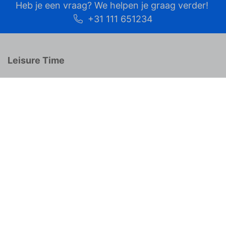
Heb je een vraag? We helpen je graag verder!
+31 111 651234
Leisure Time
Homepage
Over Leisure Time
Werken bij
Verhuren via Leisure Time
Onze partners
Spaar Leisure Time Coins
Veelgestelde vragen
Contact