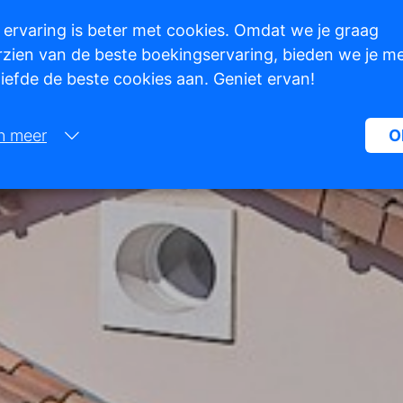
 ervaring is beter met cookies. Omdat we je graag
zien van de beste boekingservaring, bieden we je m
 liefde de beste cookies aan. Geniet ervan!
n meer
O
Noodzakelijk:
Noodzakelijke cookies helpen een website bruikbaarder te maken, d
basisfuncties als paginanavigatie en toegang tot beveiligde gedeelte
de website mogelijk te maken. Zonder deze cookies kan de website n
naar behoren werken.
Marketing:
Deze site gebruikt cookies en Google technologieën om het siteverke
analyseren. Het doel van marketingcookies is advertenties weergeve
zijn afgestemd op en relevant zijn voor de individuele gebruiker. Dez
advertenties worden zo waardevoller voor uitgevers en externe