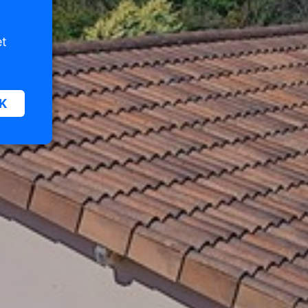
et
K
oor
n van
iet
er te
n die
e