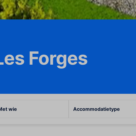
Les Forges
Met wie
Accommodatietype