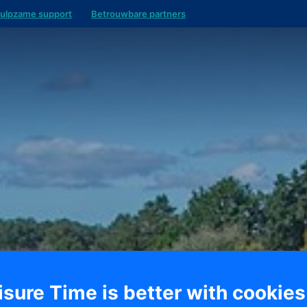
ulpzame support
Betrouwbare partners
isure Time is better with cookies