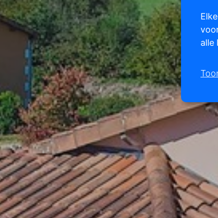
Elke
voor
alle
Too