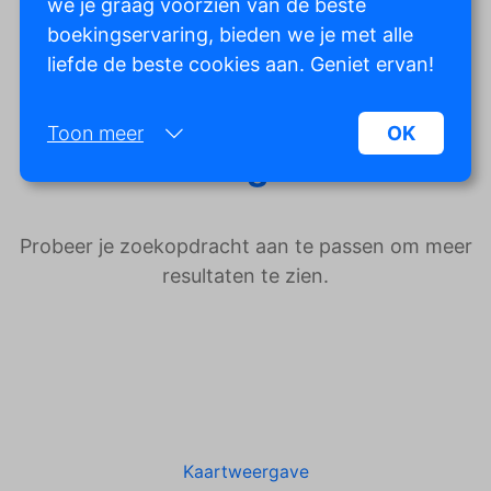
we je graag voorzien van de beste
Kaartweergave
boekingservaring, bieden we je met alle
liefde de beste cookies aan. Geniet ervan!
Helaas, we hebben geen
Toon meer
OK
resultaten gevonden.
Noodzakelijk:
Noodzakelijke cookies helpen een website
Probeer je zoekopdracht aan te passen om meer
bruikbaarder te maken, door basisfuncties als
resultaten te zien.
paginanavigatie en toegang tot beveiligde
gedeelten van de website mogelijk te maken.
Zonder deze cookies kan de website niet naar
behoren werken.
Marketing:
Deze site gebruikt cookies en Google
technologieën om het siteverkeer te analyseren.
Kaartweergave
Het doel van marketingcookies is advertenties