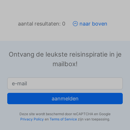
weergeven die zijn afgestemd op en relevant zijn
voor de individuele gebruiker. Deze advertenties
worden zo waardevoller voor uitgevers en externe
adverteerders.
aantal resultaten: 0
naar boven
Ontvang de leukste reisinspiratie in je
mailbox!
aanmelden
Deze site wordt beschermd door reCAPTCHA en Google
Privacy Policy
en
Terms of Service
zijn van toepassing.