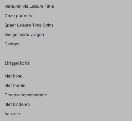
Verhuren via Leisure Time
Onze partners
Spaar Leisure Time Coins
Veelgestelde vragen
Contact
Uitgelicht
Met hond
Met familie
Groepsaccommodatie
Met kinderen
Aan zee
In de natuur