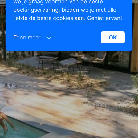
we je graag voorzien van de beste
boekingservaring, bieden we je met alle
liefde de beste cookies aan. Geniet ervan!
Toon meer
OK
Noodzakelijk:
Noodzakelijke cookies helpen een website
bruikbaarder te maken, door basisfuncties als
paginanavigatie en toegang tot beveiligde
gedeelten van de website mogelijk te maken.
Zonder deze cookies kan de website niet naar
behoren werken.
Marketing:
Deze site gebruikt cookies en Google
technologieën om het siteverkeer te analyseren.
Het doel van marketingcookies is advertenties