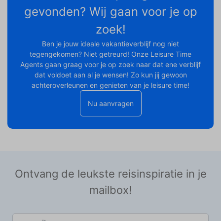
gevonden? Wij gaan voor je op
zoek!
Ben je jouw ideale vakantieverblijf nog niet
tegengekomen? Niet getreurd! Onze Leisure Time
Agents gaan graag voor je op zoek naar dat ene verblijf
dat voldoet aan al je wensen! Zo kun jij gewoon
achteroverleunen en genieten van je leisure time!
Nu aanvragen
Ontvang de leukste reisinspiratie in je
mailbox!