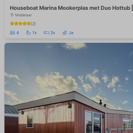
Houseboat Marina Mookerplas met Duo Hottub |
Middelaar
(2)
4
1x
2x
Ja