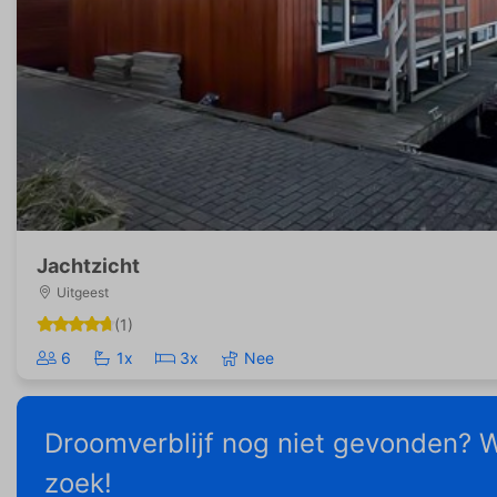
Jachtzicht
Uitgeest
(1)
6
1x
3x
Nee
Droomverblijf nog niet gevonden? W
zoek!