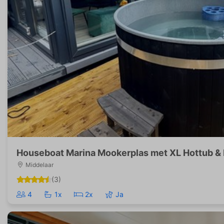
Houseboat Marina Mookerplas met XL Hottub & D
Middelaar
(3)
4
1x
2x
Ja