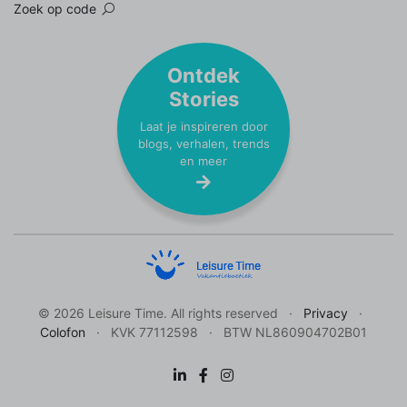
Zoek op code
Ontdek
Stories
Laat je inspireren door
blogs, verhalen, trends
en meer
© 2026 Leisure Time. All rights reserved
Privacy
Colofon
KVK 77112598
BTW NL860904702B01