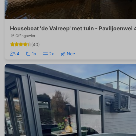
Houseboat 'de Valreep' met tuin - Paviljoenwei 
Offingawier
(40)
4
1x
2x
Nee