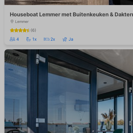
Houseboat Lemmer met Buitenkeuken & Dakterr
Lemmer
(6)
4
1x
2x
Ja