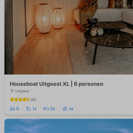
Houseboat Uitgeest XL | 6 personen
Uitgeest
(6)
6
1x
3x
Ja