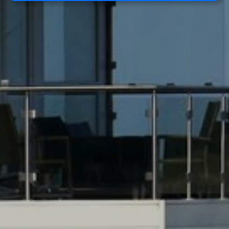
Noodzakelijk:
Noodzakelijke cookies helpen een website
bruikbaarder te maken, door basisfuncties als
paginanavigatie en toegang tot beveiligde
gedeelten van de website mogelijk te maken.
Zonder deze cookies kan de website niet naar
behoren werken.
Marketing:
Deze site gebruikt cookies en Google
technologieën om het siteverkeer te analyseren.
Het doel van marketingcookies is advertenties
weergeven die zijn afgestemd op en relevant zijn
voor de individuele gebruiker. Deze advertenties
worden zo waardevoller voor uitgevers en externe
adverteerders.