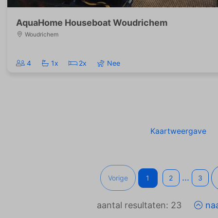
AquaHome Houseboat Woudrichem
Woudrichem
4
1x
2x
Nee
Kaartweergave
...
Vorige
1
2
3
aantal resultaten: 23
naa