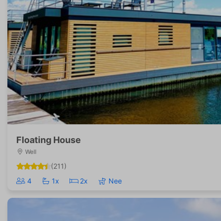
Floating House
Well
(211)
4
1x
2x
Nee