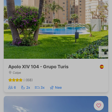
Apolo XIV 104 - Grupo Turis
Calpe
(68)
6
2x
3x
Nee