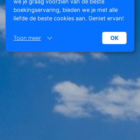
we je graag voorzien van de beste
boekingservaring, bieden we je met alle
liefde de beste cookies aan. Geniet ervan!
Toon meer
OK
Noodzakelijk:
Noodzakelijke cookies helpen een website
bruikbaarder te maken, door basisfuncties als
paginanavigatie en toegang tot beveiligde
gedeelten van de website mogelijk te maken.
Zonder deze cookies kan de website niet naar
behoren werken.
Marketing:
Deze site gebruikt cookies en Google
technologieën om het siteverkeer te analyseren.
Het doel van marketingcookies is advertenties