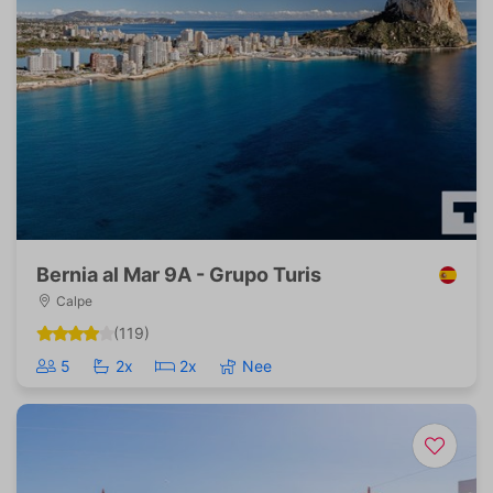
Bernia al Mar 9A - Grupo Turis
Calpe
(119)
5
2x
2x
Nee