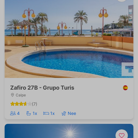
Zafiro 27B - Grupo Turis
Calpe
(7)
4
1x
1x
Nee