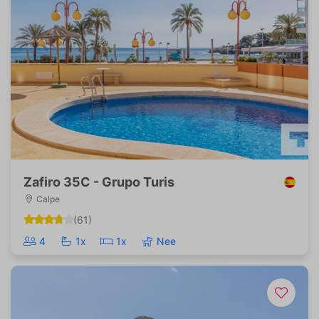
Zafiro 35C - Grupo Turis
Calpe
(61)
4
1x
1x
Nee