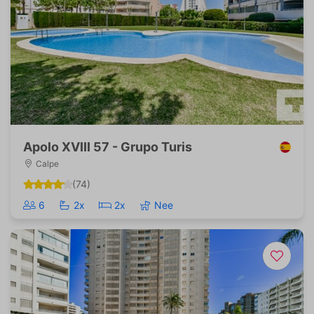
Apolo XVIII 57 - Grupo Turis
Calpe
(74)
6
2x
2x
Nee