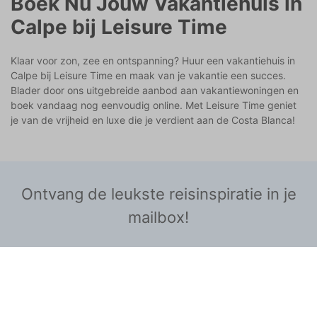
Boek Nu Jouw Vakantiehuis in
Calpe bij Leisure Time
Klaar voor zon, zee en ontspanning? Huur een vakantiehuis in
Calpe bij Leisure Time en maak van je vakantie een succes.
Blader door ons uitgebreide aanbod aan vakantiewoningen en
boek vandaag nog eenvoudig online. Met Leisure Time geniet
je van de vrijheid en luxe die je verdient aan de Costa Blanca!
Ontvang de leukste reisinspiratie in je
mailbox!
aanmelden