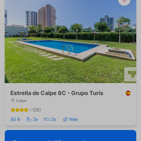
Estrella de Calpe 8C - Grupo Turis
Calpe
(26)
6
2x
3x
Nee