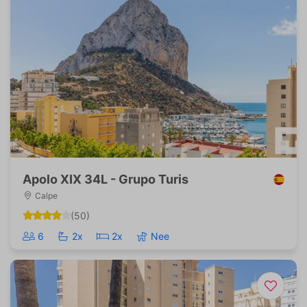
Apolo XIX 34L - Grupo Turis
Calpe
(50)
6
2x
2x
Nee