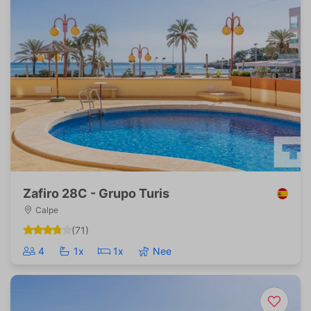
Zafiro 28C - Grupo Turis
Calpe
(71)
4
1x
1x
Nee