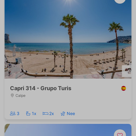
Capri 314 - Grupo Turis
Calpe
3
1x
2x
Nee