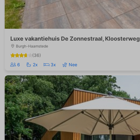
Luxe vakantiehuis De Zonnestraal, Kloosterwe
Burgh-Haamstede
(36)
6
2x
3x
Nee