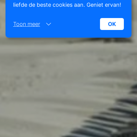
liefde de beste cookies aan. Geniet ervan!
Toon meer
OK
Noodzakelijk:
Noodzakelijke cookies helpen een website
bruikbaarder te maken, door basisfuncties als
paginanavigatie en toegang tot beveiligde
gedeelten van de website mogelijk te maken.
Zonder deze cookies kan de website niet naar
behoren werken.
Marketing:
Deze site gebruikt cookies en Google
technologieën om het siteverkeer te analyseren.
Het doel van marketingcookies is advertenties
weergeven die zijn afgestemd op en relevant zijn
voor de individuele gebruiker. Deze advertenties