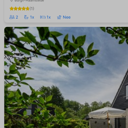
Burgh-Haamstede
(1)
2
1x
1x
Nee