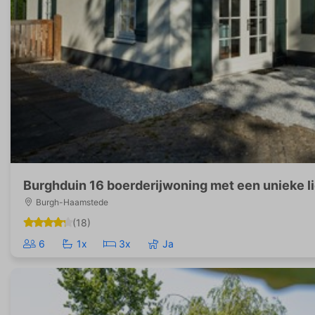
Burghduin 16 boerderijwoning met een unieke l
Burgh-Haamstede
(18)
6
1x
3x
Ja