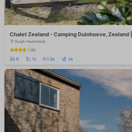
Chalet Zeeland - Camping Duinhoeve, Zeeland |
Burgh-Haamstede
(8)
6
1x
3x
Ja