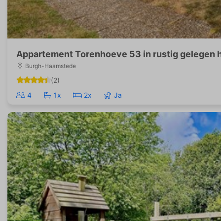
Appartement Torenhoeve 53 in rustig gelegen 
Burgh-Haamstede
(2)
4
1x
2x
Ja