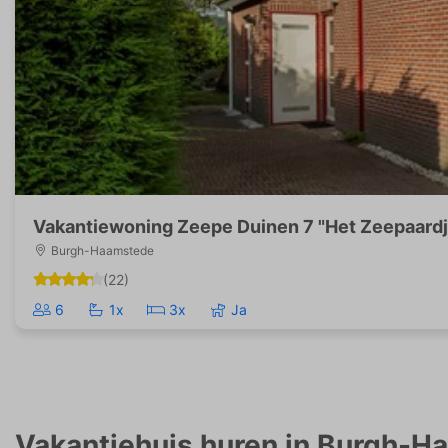
Vakantiewoning Zeepe Duinen 7 "Het Zeepaardj
Burgh-Haamstede
(22)
6
1x
3x
Ja
Vakantiehuis huren in Burgh-H