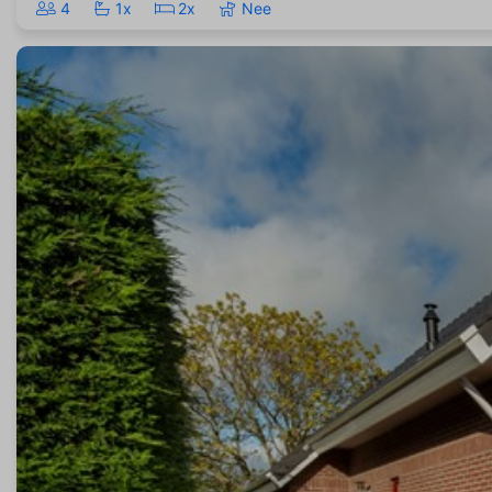
4
1x
2x
Nee