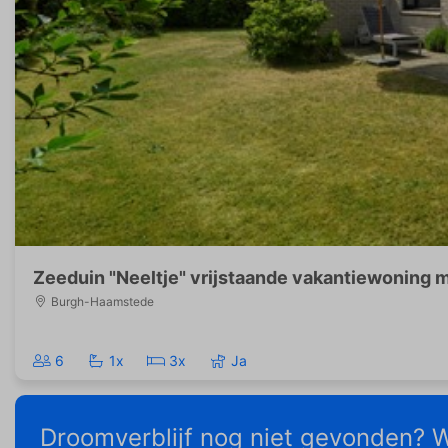
Zeeduin "Neeltje" vrijstaande vakantiewoning me
Burgh-Haamstede
6
1x
3x
Ja
Droomverblijf nog niet gevonden? W