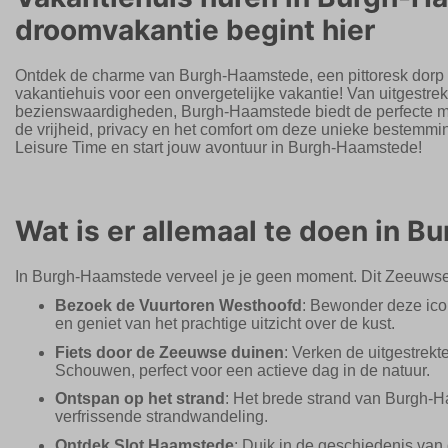
droomvakantie begint hier
Ontdek de charme van Burgh-Haamstede, een pittoresk dorp 
vakantiehuis voor een onvergetelijke vakantie! Van uitgestrek
bezienswaardigheden, Burgh-Haamstede biedt de perfecte mix 
de vrijheid, privacy en het comfort om deze unieke bestemmin
Leisure Time en start jouw avontuur in Burgh-Haamstede!
Wat is er allemaal te doen in 
In Burgh-Haamstede verveel je je geen moment. Dit Zeeuwse p
Bezoek de Vuurtoren Westhoofd
: Bewonder deze icon
en geniet van het prachtige uitzicht over de kust.
Fiets door de Zeeuwse duinen
: Verken de uitgestrek
Schouwen, perfect voor een actieve dag in de natuur.
Ontspan op het strand
: Het brede strand van Burgh-H
verfrissende strandwandeling.
Ontdek Slot Haamstede
: Duik in de geschiedenis va