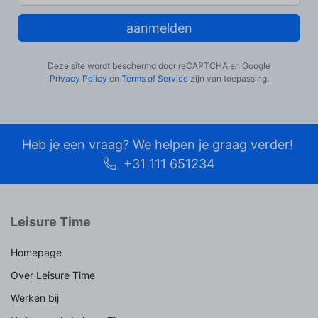
aanmelden
Deze site wordt beschermd door reCAPTCHA en Google
Privacy Policy
en
Terms of Service
zijn van toepassing.
Heb je een vraag? We helpen je graag verder!
+31 111 651234
Leisure Time
Homepage
Over Leisure Time
Werken bij