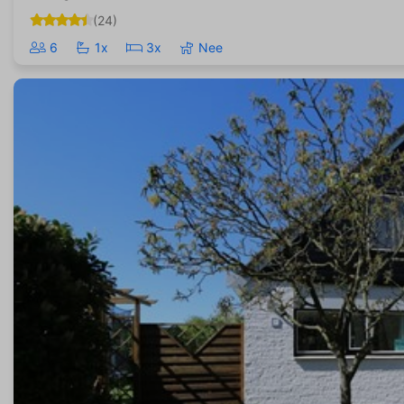
(24)
6
1x
3x
Nee