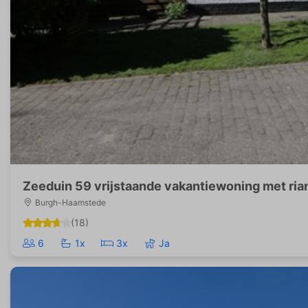
Zeeduin 59 vrijstaande vakantiewoning met rian
Burgh-Haamstede
(18)
6
1x
3x
Ja