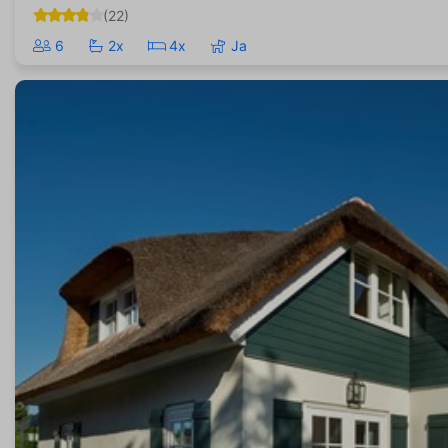
(22)
6
2x
4x
Ja