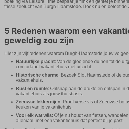
boeking via Leisure Time bespaar je flink en geniet je bi
frisse zeelucht van Burgh-Haamstede. Boek nu en beleef de 
5 Redenen waarom een vakanti
geweldig zou zijn
Hier zijn vijf redenen waarom Burgh-Haamstede jouw volgen
Natuurlijke pracht
: Van de glooiende duinen tot de uit
comfortabel vakantiehuis met uitzicht.
Historische charme
: Bezoek Slot Haamstede of de oud
vakantiehuis.
Rust en ruimte
: Ontsnap aan de drukte en ontspan in
vakantiehuis als jouw thuisbasis.
Zeeuwse lekkernijen
: Proef verse vis of Zeeuwse bolus
keuken van je vakantiehuis.
Voor elk wat wils
: Of je nu houdt van fietsen, wandelen
allemaal, met een vakantiehuis dat perfect bij je past.