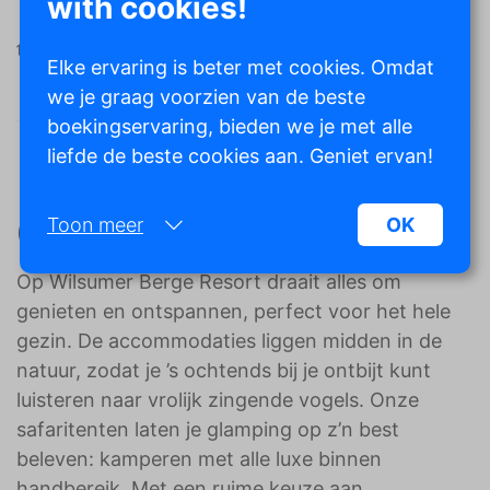
with cookies!
Algemene voorwaarden
Bekijk aanbod
Elke ervaring is beter met cookies. Omdat
we je graag voorzien van de beste
boekingservaring, bieden we je met alle
liefde de beste cookies aan. Geniet ervan!
Over Wilsumer Berge
Toon meer
OK
Op Wilsumer Berge Resort draait alles om
Noodzakelijk:
genieten en ontspannen, perfect voor het hele
Noodzakelijke cookies helpen een website
gezin. De accommodaties liggen midden in de
bruikbaarder te maken, door basisfuncties als
paginanavigatie en toegang tot beveiligde
natuur, zodat je ’s ochtends bij je ontbijt kunt
gedeelten van de website mogelijk te maken.
luisteren naar vrolijk zingende vogels. Onze
Zonder deze cookies kan de website niet naar
safaritenten laten je glamping op z’n best
behoren werken.
beleven: kamperen met alle luxe binnen
Marketing:
handbereik. Met een ruime keuze aan