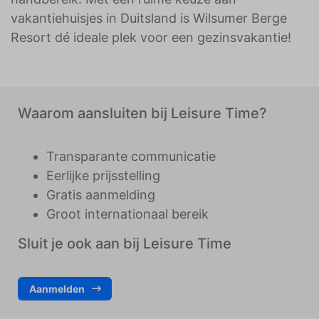
vakantiehuisjes in Duitsland is Wilsumer Berge
Deze site gebruikt cookies en Google
technologieën om het siteverkeer te analyseren.
Resort dé ideale plek voor een gezinsvakantie!
Het doel van marketingcookies is advertenties
weergeven die zijn afgestemd op en relevant zijn
voor de individuele gebruiker. Deze advertenties
worden zo waardevoller voor uitgevers en externe
adverteerders.
Waarom aansluiten bij Leisure Time?
Transparante communicatie
Eerlijke prijsstelling
Gratis aanmelding
Groot internationaal bereik
Sluit je ook aan bij Leisure Time
Aanmelden