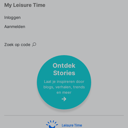
My Leisure Time
Inloggen
Aanmelden
Zoek op code
Ontdek
Stories
Laat je inspireren door
blogs, verhalen, trends
en meer