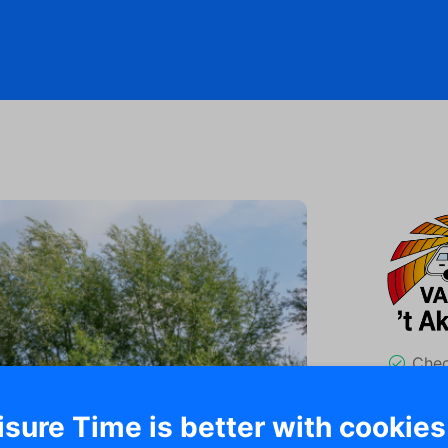
Che
Vestigi
isure Time is better with cookies
No