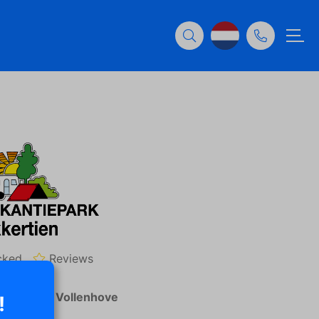
cked
Reviews
ngsplaats: Vollenhove
!
ordwal 3