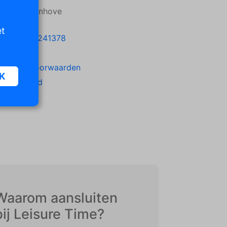
25PP Vollenhove
et
1 (0) 527-241378
2-2023
gemene voorwaarden
K
kijk aanbod
oor
n van
iet
er te
Waarom aansluiten
n die
bij Leisure Time?
e