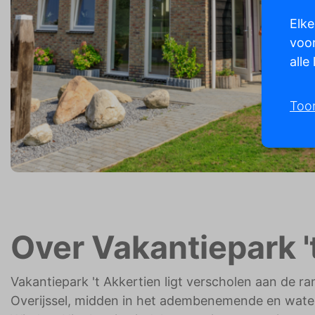
Elke
voor
alle
Too
Over Vakantiepark '
Vakantiepark 't Akkertien ligt verscholen aan de 
Overijssel, midden in het adembenemende en water