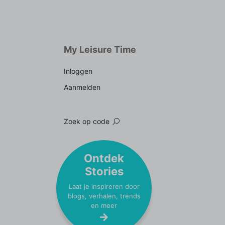
My Leisure Time
Inloggen
Aanmelden
Zoek op code
Ontdek
Stories
Laat je inspireren door
blogs, verhalen, trends
en meer