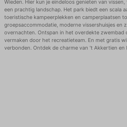
Wieden. Hier kun je eindeloos genieten van vissen,
een prachtig landschap. Het park biedt een scala a
toeristische kampeerplekken en camperplaatsen tot
groepsaccommodatie, moderne vissershuisjes en zel
overnachten. Ontspan in het overdekte zwembad of l
vermaken door het recreatieteam. En met gratis wifi o
verbonden. Ontdek de charme van 't Akkertien en b