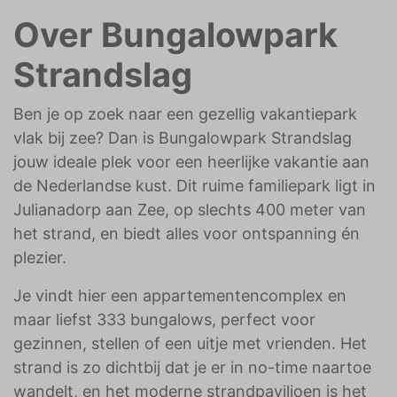
weergeven die zijn afgestemd op en relevant zijn
Over Bungalowpark
voor de individuele gebruiker. Deze advertenties
worden zo waardevoller voor uitgevers en externe
Strandslag
adverteerders.
Ben je op zoek naar een gezellig vakantiepark
vlak bij zee? Dan is Bungalowpark Strandslag
jouw ideale plek voor een heerlijke vakantie aan
de Nederlandse kust. Dit ruime familiepark ligt in
Julianadorp aan Zee, op slechts 400 meter van
het strand, en biedt alles voor ontspanning én
plezier.
Je vindt hier een appartementencomplex en
maar liefst 333 bungalows, perfect voor
gezinnen, stellen of een uitje met vrienden. Het
strand is zo dichtbij dat je er in no-time naartoe
wandelt, en het moderne strandpaviljoen is het