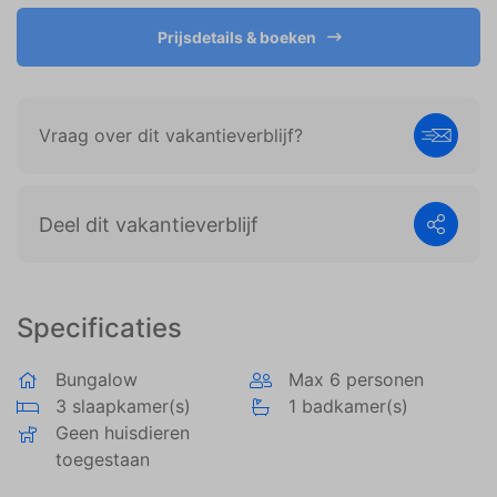
weergeven die zijn afgestemd op en relevant zijn
voor de individuele gebruiker. Deze advertenties
Prijsdetails & boeken
worden zo waardevoller voor uitgevers en externe
adverteerders.
Vraag over dit vakantieverblijf?
Deel dit vakantieverblijf
Specificaties
Bungalow
Max 6 personen
3 slaapkamer(s)
1 badkamer(s)
Geen huisdieren
toegestaan