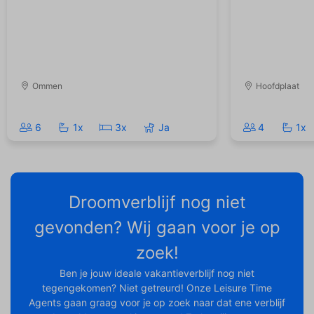
Ommen
Hoofdplaat
6
1x
3x
Ja
4
1x
Droomverblijf nog niet
gevonden? Wij gaan voor je op
zoek!
Ben je jouw ideale vakantieverblijf nog niet
tegengekomen? Niet getreurd! Onze Leisure Time
Agents gaan graag voor je op zoek naar dat ene verblijf