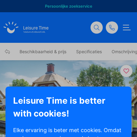
Persoonlijke zoekservice
Beschikbaarheid & prijs
Specificaties
Omschrijvin
Leisure Time is better
with cookies!
Toon alle foto's
Elke ervaring is beter met cookies. Omdat