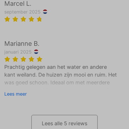
Marcel L.
september 2025
Marianne B.
januari 2025
Prachtig gelegen aan het water en andere
kant weiland. De huizen zijn mooi en ruim. Het
was goed schoon. Ideaal om met meerdere
personen te verblijven , mooie lange eettafel.
Lees meer
Twee ruime badkamers en 3wc's.
Wij zaten er met de kerst, was dus heel leuk
dat er een kerstboom was neergezet.
Lees alle 5 reviews