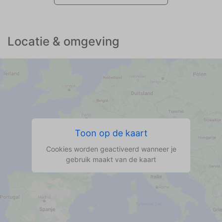
Keukeninventaris is goed over nagedacht en
compleet.
Wij hadden huis met sauna wat heerlijk was.
Locatie & omgeving
Wij hadden geen kleine kinderen in ons
gezelschap vandaar dat ik waardering over
kindvriendelijkheid niet echt kan aangeven.
Toon op de kaart
Cookies worden geactiveerd wanneer je
gebruik maakt van de kaart