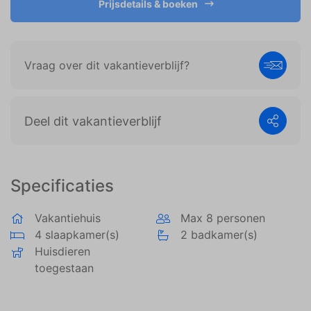
Prijsdetails & boeken
weergeven die zijn afgestemd op en relevant zijn
voor de individuele gebruiker. Deze advertenties
worden zo waardevoller voor uitgevers en externe
adverteerders.
Vraag over dit vakantieverblijf?
Deel dit vakantieverblijf
Specificaties
Vakantiehuis
Max 8 personen
4 slaapkamer(s)
2 badkamer(s)
Huisdieren
toegestaan