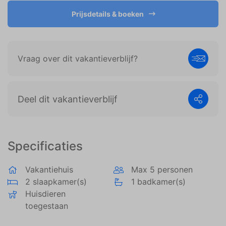
weergeven die zijn afgestemd op en relevant zijn
voor de individuele gebruiker. Deze advertenties
Prijsdetails & boeken
worden zo waardevoller voor uitgevers en externe
adverteerders.
Vraag over dit vakantieverblijf?
Deel dit vakantieverblijf
Specificaties
Vakantiehuis
Max 5 personen
2 slaapkamer(s)
1 badkamer(s)
Huisdieren
toegestaan