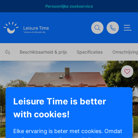
Persoonlijke zoekservice
Beschikbaarheid & prijs
Specificaties
Omschrijvin
Leisure Time is better
with cookies!
Toon alle foto's
Elke ervaring is beter met cookies. Omdat