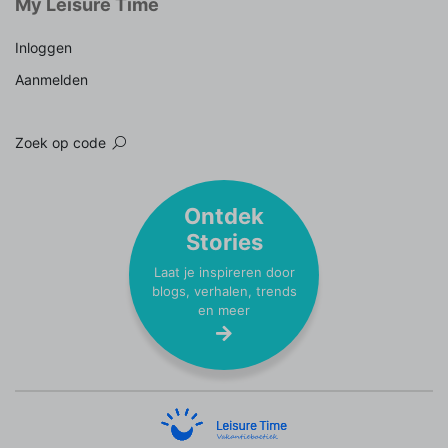
My Leisure Time
Inloggen
Aanmelden
Zoek op code
Ontdek
Stories
Laat je inspireren door
blogs, verhalen, trends
en meer