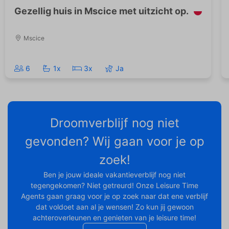
Gezellig huis in Mscice met uitzicht op.
Mscice
6
1x
3x
Ja
Droomverblijf nog niet
gevonden? Wij gaan voor je op
zoek!
Ben je jouw ideale vakantieverblijf nog niet
tegengekomen? Niet getreurd! Onze Leisure Time
Agents gaan graag voor je op zoek naar dat ene verblijf
dat voldoet aan al je wensen! Zo kun jij gewoon
achteroverleunen en genieten van je leisure time!