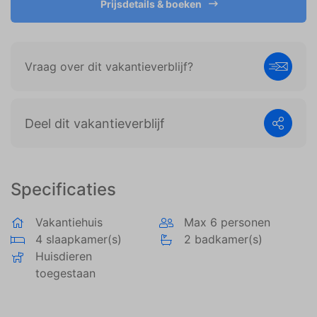
Prijsdetails & boeken
weergeven die zijn afgestemd op en relevant zijn
voor de individuele gebruiker. Deze advertenties
worden zo waardevoller voor uitgevers en externe
adverteerders.
Vraag over dit vakantieverblijf?
Deel dit vakantieverblijf
Specificaties
Vakantiehuis
Max 6 personen
4 slaapkamer(s)
2 badkamer(s)
Huisdieren
toegestaan