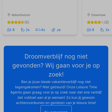
Idskenhuizen
Ossenisse
(5)
(2)
8
2x
4x
Ja
8
2x
Droomverblijf nog niet
gevonden? Wij gaan voor je op
zoek!
Ben je jouw ideale vakantieverblijf nog niet
tegengekomen? Niet getreurd! Onze Leisure Time
Agents gaan graag voor je op zoek naar dat ene verblijf
dat voldoet aan al je wensen! Zo kun jij gewoon
achteroverleunen en genieten van je leisure time!
Nu aanvragen